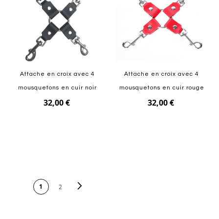
Attache en croix avec 4
Attache en croix avec 4
mousquetons en cuir noir
mousquetons en cuir rouge
32,00 €
32,00 €
Ajouter au panier
Ajouter au panier
PAGE
Page
Suivant
Vous lisez actuellement la
1
Page
2
page