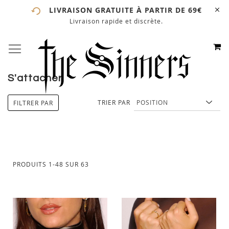
LIVRAISON GRATUITE À PARTIR DE 69€
Livraison rapide et discrète.
# ENTREZ AU MOINS 3 CARACTÈRES POUR LANCER LA
RECHERCHE
# APPUYEZ SUR LA TOUCHE "ENTRER" POUR LANCER
M
BASCULER LA NAVIGATION
ALLEZ
LA RECHERCHE
AU
CONTE
S'attacher
TRIER PAR
FILTRER PAR
PRODUITS
1
-
48
SUR
63