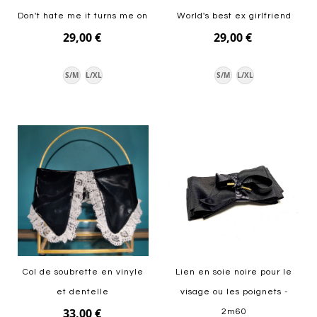
Don't hate me it turns me on
World's best ex girlfriend
29,00 €
29,00 €
S/M
L/XL
S/M
L/XL
Ajouter au panier
Ajouter au panier
Col de soubrette en vinyle
Lien en soie noire pour le
et dentelle
visage ou les poignets -
33,00 €
2m60