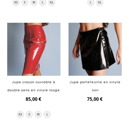
XS
S
M
L
XL
L
XL
Ajouter au panier
Ajouter au panier
Jupe crayon ouvrable à
Jupe portefeuille en vinyle
double sens en vinyle rouge
noir
85,00 €
75,00 €
Ajouter au panier
XS
S
M
L