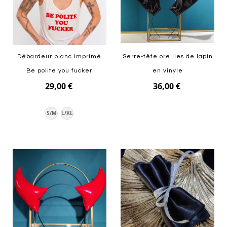
Débardeur blanc imprimé
Serre-tête oreilles de lapin
Be polite you fucker
en vinyle
29,00 €
36,00 €
Ajouter au panier
S/M
L/XL
Ajouter au panier