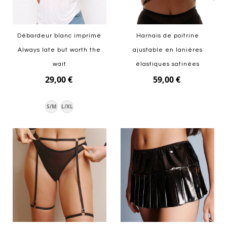
Débardeur blanc imprimé
Harnais de poitrine
Always late but worth the
ajustable en lanières
wait
élastiques satinées
29,00 €
59,00 €
Ajouter au panier
S/M
L/XL
Ajouter au panier