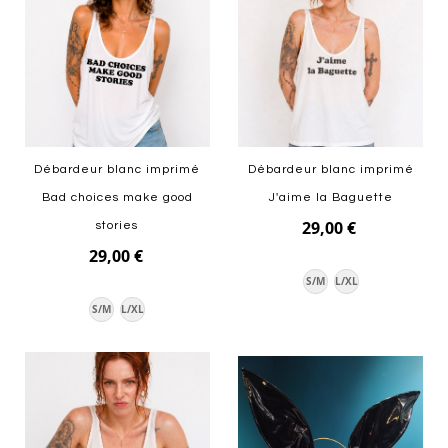
Débardeur blanc imprimé
Débardeur blanc imprimé
Bad choices make good
J'aime la Baguette
29,00 €
stories
29,00 €
S/M
L/XL
S/M
L/XL
Ajouter au panier
Ajouter au panier