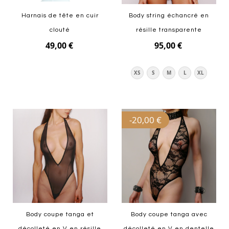
Harnais de tête en cuir
Body string échancré en
clouté
résille transparente
49,00 €
95,00 €
Ajouter au panier
XS
S
M
L
XL
Ajouter au panier
-
20,00 €
Body coupe tanga et
Body coupe tanga avec
décolleté en V en résille
décolleté en V en dentelle