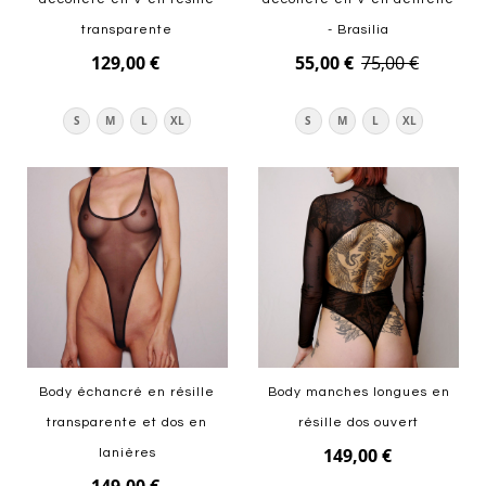
transparente
- Brasilia
129,00 €
55,00 €
75,00 €
S
M
L
XL
S
M
L
XL
Ajouter au panier
Ajouter au panier
Body échancré en résille
Body manches longues en
transparente et dos en
résille dos ouvert
149,00 €
lanières