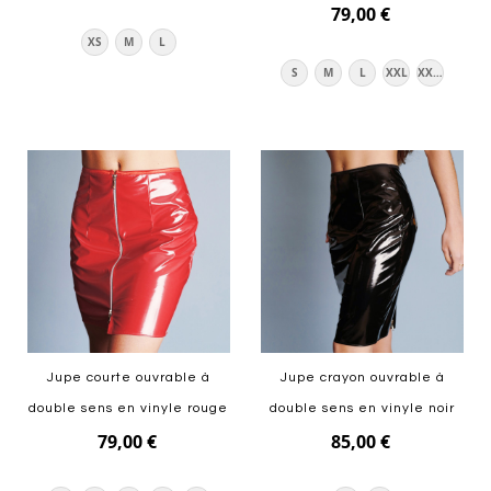
79,00 €
XS
M
L
S
M
L
XXL
XXXL
Ajouter au panier
Ajouter au panier
Jupe courte ouvrable à
Jupe crayon ouvrable à
double sens en vinyle rouge
double sens en vinyle noir
79,00 €
85,00 €