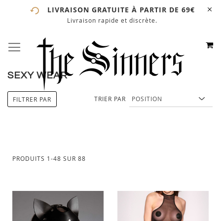
LIVRAISON GRATUITE À PARTIR DE 69€
Livraison rapide et discrète.
# ENTREZ AU MOINS 3 CARACTÈRES POUR LANCER LA
RECHERCHE
# APPUYEZ SUR LA TOUCHE "ENTRER" POUR LANCER
M
BASCULER LA NAVIGATION
ALLEZ
LA RECHERCHE
AU
CONTE
SEXY WEAR
TRIER PAR
FILTRER PAR
PRODUITS
1
-
48
SUR
88