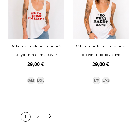
Débardeur blanc imprimé
Débardeur blanc imprimé I
Do ya think I'm sexy ?
do what daddy says
29,00 €
29,00 €
S/M
L/XL
S/M
L/XL
Ajouter au panier
Ajouter au panier
PAGE
Page
Suivant
Vous lisez actuellement la
1
Page
2
page