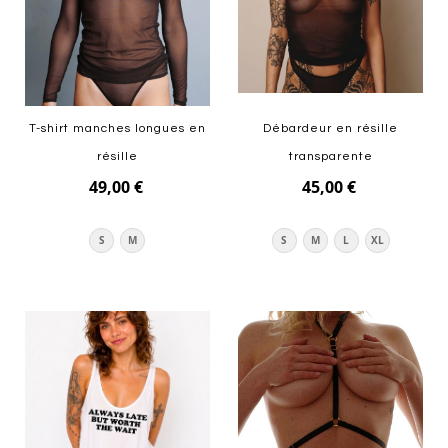
T-shirt manches longues en
Débardeur en résille
résille
transparente
49,00 €
45,00 €
S
M
S
M
L
XL
Ajouter au panier
Ajouter au panier