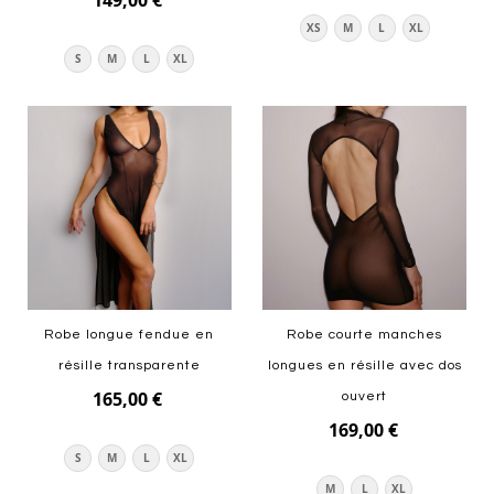
149,00 €
XS
M
L
XL
S
M
L
XL
Ajouter au panier
Ajouter au panier
Robe longue fendue en
Robe courte manches
résille transparente
longues en résille avec dos
165,00 €
ouvert
169,00 €
S
M
L
XL
M
L
XL