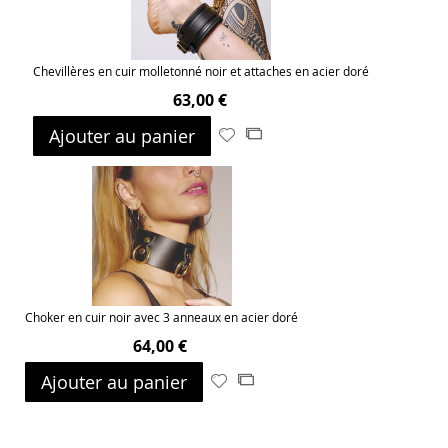
Chevillères en cuir molletonné noir et attaches en acier doré
63,00 €
Ajouter au panier
Ajouter
Ajouter
à
au
ma
comparateur
liste
d’envie
Choker en cuir noir avec 3 anneaux en acier doré
64,00 €
Ajouter au panier
Ajouter
Ajouter
à
au
ma
comparateur
liste