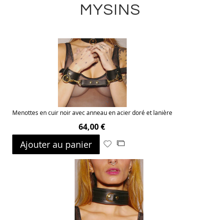
MYSINS
Menottes en cuir noir avec anneau en acier doré et lanière
64,00 €
Ajouter au panier
Ajouter
Ajouter
à
au
ma
comparateur
liste
d’envie