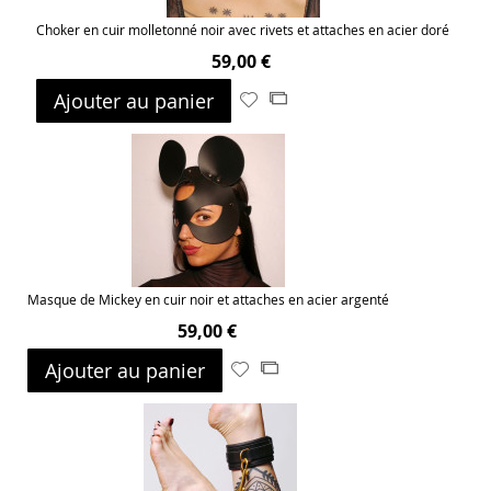
Choker en cuir molletonné noir avec rivets et attaches en acier doré
59,00 €
Ajouter au panier
Ajouter
Ajouter
à
au
ma
comparateur
liste
d’envie
Masque de Mickey en cuir noir et attaches en acier argenté
59,00 €
Ajouter au panier
Ajouter
Ajouter
à
au
ma
comparateur
liste
d’envie