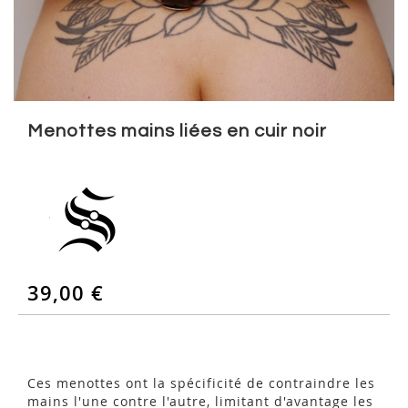
Skip
to
Menottes mains liées en cuir noir
the
beginning
of
the
images
gallery
39,00 €
Ces menottes ont la spécificité de contraindre les
mains l'une contre l'autre, limitant d'avantage les