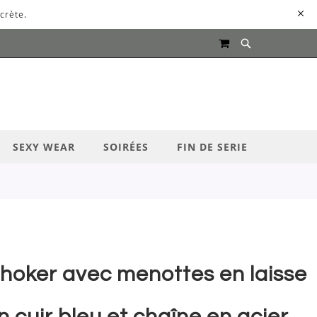
crète.
MON PANIER
UR LANCER LA RECHERCHE
SEXY WEAR
SOIRÉES
FIN DE SERIE
hoker avec menottes en laisse
n cuir bleu et chaîne en acier