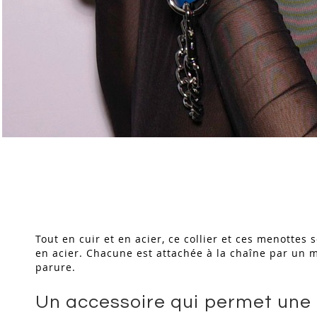
Skip
to
the
beginning
of
the
images
Tout en cuir et en acier, ce collier et ces menottes 
gallery
en acier. Chacune est attachée à la chaîne par un m
parure.
Un accessoire qui permet une i