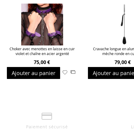
Choker avec menottes en laisse en cuir
Cravache longue en alu
violet et chaîne en acier argenté
mèche ronde en cui
75,00 €
79,00 €
Ajouter au panier
Ajouter au panie
Ajouter
Ajouter
à
au
ma
comparateur
liste
d’envie
Paiement sécurisé
L