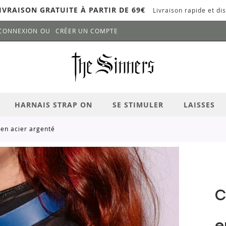
IVRAISON GRATUITE À PARTIR DE 69€
Livraison rapide et dis
CONNEXION
CRÉER UN COMPTE
LANCER LA RECHERCHE
# APPUYEZ SUR LA TOUCHE "ENTRER" PO
HARNAIS STRAP ON
SE STIMULER
LAISSES
 en acier argenté
C
e