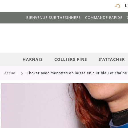
L
BIENVENUE SUR THESINNERS
COMMANDE RAPIDE
# ENTREZ AU MOINS 3 CARACTÈRES POUR 
ALLEZ
AU
CONTENU
HARNAIS
COLLIERS FINS
S'ATTACHER
accueil
choker avec menottes en laisse en cuir bleu et chaîne
Skip
to
the
end
of
the
images
gallery