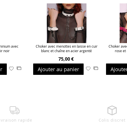
minium avec
Choker avec menottes en laisse en cuir
Choker avec
r noir
blanc et chaîne en acier argenté
rose et
75,00 €
r
Ajouter au panier
Ajoute
Ajouter
Ajouter
Ajouter
Ajouter
à
au
à
au
ma
comparateur
ma
comparateur
liste
liste
d’envie
d’envie
ivraison rapide
Colis discret