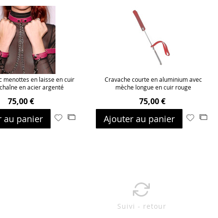
 menottes en laisse en cuir
Cravache courte en aluminium avec
 chaîne en acier argenté
mèche longue en cuir rouge
75,00 €
75,00 €
r au panier
Ajouter au panier
Ajouter
Ajouter
Ajouter
Ajo
à
au
à
au
ma
comparateur
ma
com
liste
liste
d’envie
d’envie
Suivi - retour