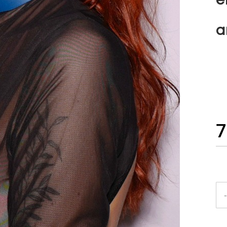
a
7
-