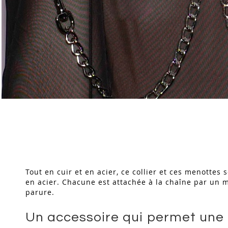
Skip
to
the
beginning
of
the
images
Tout en cuir et en acier, ce collier et ces menottes 
gallery
en acier. Chacune est attachée à la chaîne par un m
parure.
Un accessoire qui permet une i