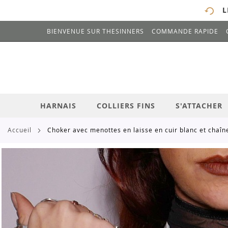
L
BIENVENUE SUR THESINNERS
COMMANDE RAPIDE
# ENTREZ AU MOINS 3 CARACTÈRES POUR 
ALLEZ
AU
CONTENU
HARNAIS
COLLIERS FINS
S'ATTACHER
accueil
choker avec menottes en laisse en cuir blanc et chaîn
Skip
to
the
end
of
the
images
gallery