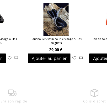
 visage ou les
Bandeau en satin pour le visage ou les
Lien en soi
60
poignets
29,00 €
r
Ajouter au panier
Ajoute
Ajouter
Ajouter
Ajouter
Ajouter
à
au
à
au
ma
comparateur
ma
comparateur
liste
liste
d’envie
d’envie
ivraison rapide
Colis discret