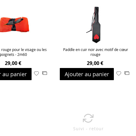
e rouge pour le visage ou les
Paddle en cuir noir avec motif de cœur
poignets - 2m60
rouge
29,00 €
29,00 €
r au panier
Ajouter au panier
Ajouter
Ajouter
Ajouter
Ajo
à
au
à
au
ma
comparateur
ma
com
liste
liste
d’envie
d’envie
Suivi - retour