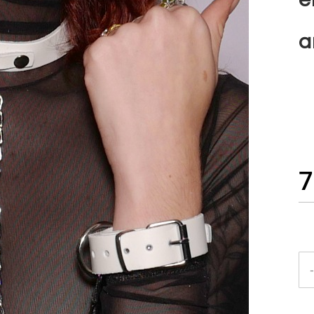
a
7
-