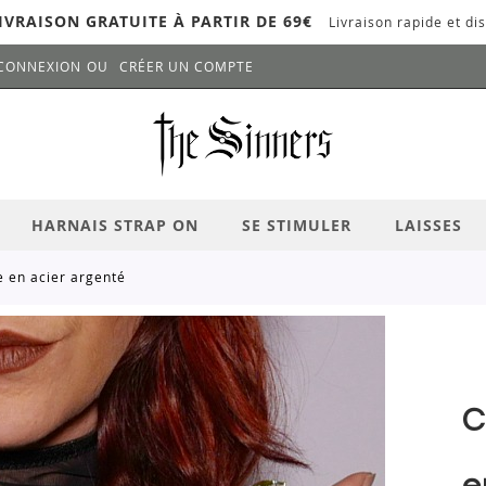
IVRAISON GRATUITE À PARTIR DE 69€
Livraison rapide et dis
CONNEXION
CRÉER UN COMPTE
LANCER LA RECHERCHE
# APPUYEZ SUR LA TOUCHE "ENTRER" PO
HARNAIS STRAP ON
SE STIMULER
LAISSES
e en acier argenté
C
e