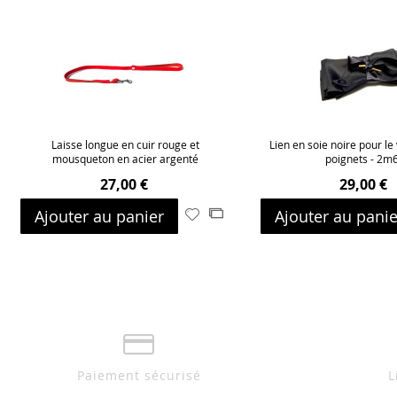
Laisse longue en cuir rouge et
Lien en soie noire pour le
mousqueton en acier argenté
poignets - 2m
27,00 €
29,00 €
Ajouter au panier
Ajouter au panie
Ajouter
Ajouter
à
au
ma
comparateur
liste
d’envie
Paiement sécurisé
L