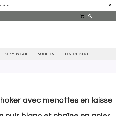
crète.
MON PANIER
UR LANCER LA RECHERCHE
SEXY WEAR
SOIRÉES
FIN DE SERIE
hoker avec menottes en laisse
n cuir blanc et chaîne en acier