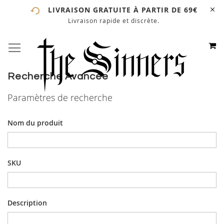
LIVRAISON GRATUITE À PARTIR DE 69€
Livraison rapide et discrète.
# ENTREZ AU MOINS 3 CARACTÈRES POUR LANCER LA
RECHERCHE
# APPUYEZ SUR LA TOUCHE "ENTRER" POUR LANCER
M
BASCULER LA NAVIGATION
ALLEZ
LA RECHERCHE
AU
CONTE
Recherche Avancée
Paramètres de recherche
Nom du produit
SKU
Description