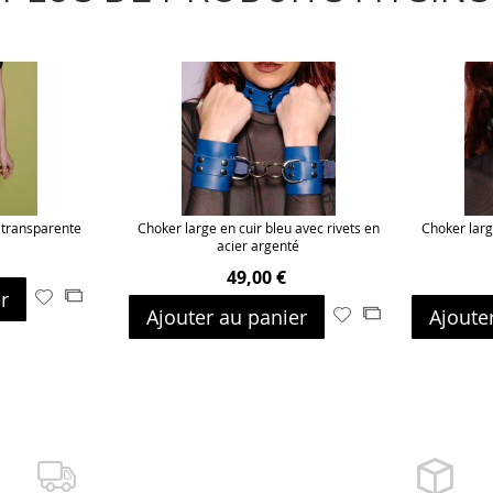
e transparente
Choker large en cuir bleu avec rivets en
Choker larg
acier argenté
49,00 €
r
Ajouter
Ajouter
Ajouter au panier
Ajoute
Ajouter
Ajouter
à
au
à
au
ma
comparateur
ma
comparateur
liste
liste
d’envie
d’envie