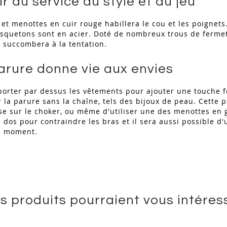
r au service du style et du jeu
 et menottes en cuir rouge habillera le cou et les poignets. 
usquetons sont en acier. Doté de nombreux trous de ferme
ui succombera à la tentation.
arure donne vie aux envies
porter par dessus les vêtements pour ajouter une touche fe
 la parure sans la chaîne, tels des bijoux de peau. Cette
isse sur le choker, ou même d'utiliser une des menottes en 
 dos pour contraindre les bras et il sera aussi possible d'
du moment.
s produits pourraient vous intéres