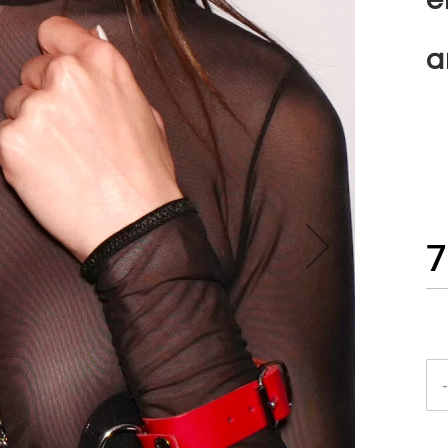
a
7
-