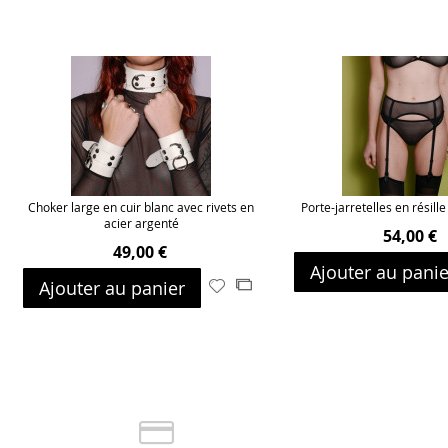
Choker large en cuir blanc avec rivets en
Porte-jarretelles en résill
acier argenté
54,00 €
49,00 €
Ajouter au panie
Ajouter au panier
Ajouter
Ajouter
à
au
ma
comparateur
liste
d’envie