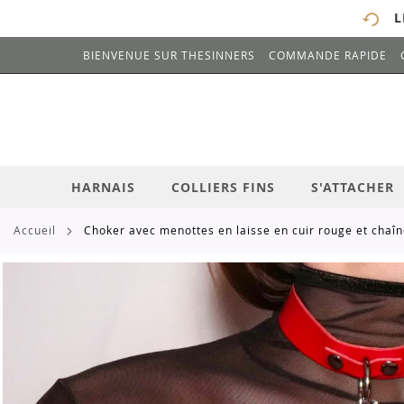
L
BIENVENUE SUR THESINNERS
COMMANDE RAPIDE
# ENTREZ AU MOINS 3 CARACTÈRES POUR 
ALLEZ
AU
CONTENU
HARNAIS
COLLIERS FINS
S'ATTACHER
accueil
choker avec menottes en laisse en cuir rouge et chaî
Skip
to
the
end
of
the
images
gallery