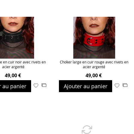
e en cuir noir avec rivets en
Choker large en cuir rouge avec rivets en
acier argenté
acier argenté
49,00 €
49,00 €
r au panier
Ajouter au panier
Ajouter
Ajouter
Ajouter
Ajo
à
au
à
au
ma
comparateur
ma
com
liste
liste
d’envie
d’envie