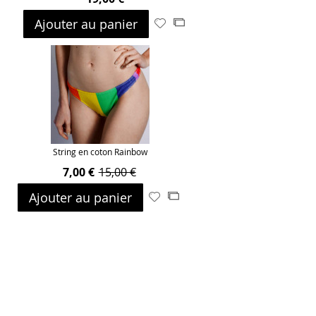
Ajouter au panier
Ajouter
Ajouter
à
au
ma
comparateur
liste
d’envie
String en coton Rainbow
7,00 €
15,00 €
Ajouter au panier
Ajouter
Ajouter
à
au
ma
comparateur
liste
d’envie