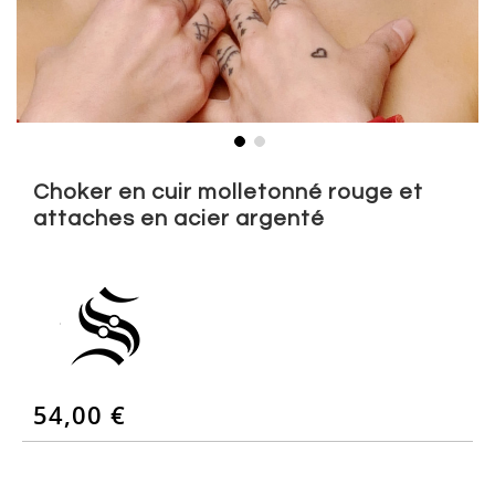
Skip
to
Choker en cuir molletonné rouge et
the
attaches en acier argenté
beginning
of
the
images
gallery
54,00 €