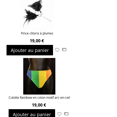
Pince clitoris à plumes
19,00 €
Ajouter au panier
Ajouter
Ajouter
à
au
ma
comparateur
liste
d’envie
Culotte Rainbow en coton motif arc-en-ciel
19,00 €
Ajouter au panier
Ajouter
Ajouter