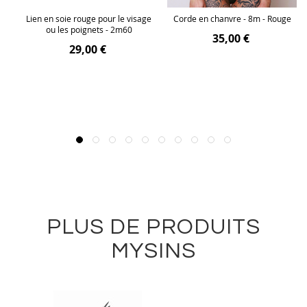
en
Lien en soie rouge pour le visage
Corde en chanvre - 8m - Rouge
r
ou les poignets - 2m60
35,00 €
29,00 €
PLUS DE PRODUITS
MYSINS