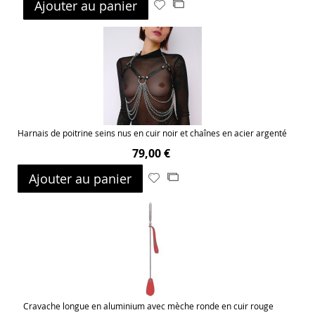
Ajouter au panier
Ajouter
Ajouter
à
au
ma
comparateur
liste
d’envie
Harnais de poitrine seins nus en cuir noir et chaînes en acier argenté
79,00 €
Ajouter au panier
Ajouter
Ajouter
à
au
ma
comparateur
liste
d’envie
Cravache longue en aluminium avec mèche ronde en cuir rouge