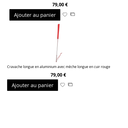
79,00 €
Ajouter au panier
Ajouter
Ajouter
à
au
ma
comparateur
liste
d’envie
Cravache longue en aluminium avec mèche longue en cuir rouge
79,00 €
Ajouter au panier
Ajouter
Ajouter
à
au
ma
comparateur
liste
d’envie