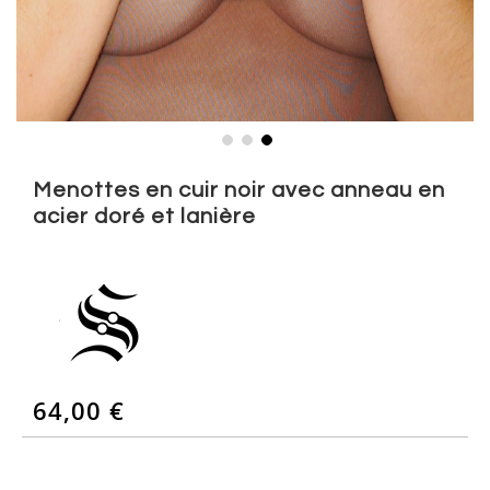
Skip
to
Menottes en cuir noir avec anneau en
the
acier doré et lanière
beginning
of
the
images
gallery
64,00 €