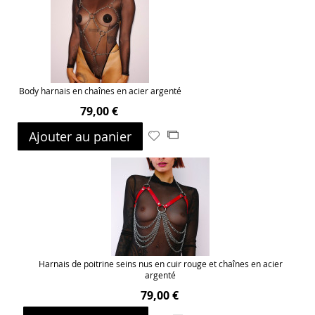
Body harnais en chaînes en acier argenté
79,00 €
Ajouter au panier
Ajouter
Ajouter
à
au
ma
comparateur
liste
d’envie
Harnais de poitrine seins nus en cuir rouge et chaînes en acier
argenté
79,00 €