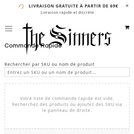
LIVRAISON GRATUITE À PARTIR DE 69€
Livraison rapide et discrète.
# ENTREZ AU MOINS 3 CARACTÈRES POUR LANCER LA
RECHERCHE
# APPUYEZ SUR LA TOUCHE "ENTRER" POUR LANCER
M
BASCULER LA NAVIGATION
ALLEZ
LA RECHERCHE
AU
CONTE
Commande Rapide
Rechercher par SKU ou nom de produit
Votre liste de commande rapide est vide.
Recherchez des produits ou ajoutez des SKU via
le panneau de droite.