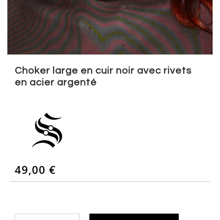
Skip
to
Choker large en cuir noir avec rivets
the
en acier argenté
beginning
of
the
images
gallery
49,00 €