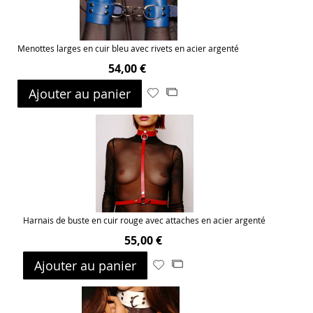
Menottes larges en cuir bleu avec rivets en acier argenté
54,00 €
Ajouter au panier
Ajouter
Ajouter
à
au
ma
comparateur
liste
d’envie
Harnais de buste en cuir rouge avec attaches en acier argenté
55,00 €
Ajouter au panier
Ajouter
Ajouter
à
au
ma
comparateur
liste