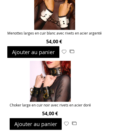
d’envie
Menottes larges en cuir blanc avec rivets en acier argenté
54,00 €
Ajouter au panier
Ajouter
Ajouter
à
au
ma
comparateur
liste
d’envie
Choker large en cuir noir avec rivets en acier doré
54,00 €
Ajouter au panier
Ajouter
Ajouter
à
au