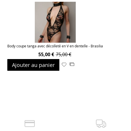
ma
comparateur
liste
d’envie
Body coupe tanga avec décolleté en V en dentelle - Brasilia
55,00 €
75,00 €
Ajouter au panier
Ajouter
Ajouter
à
au
ma
comparateur
liste
d’envie