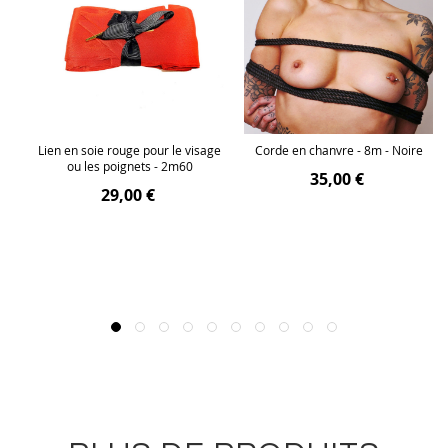
The
Lien en soie rouge pour le visage
Corde en chanvre - 8m - Noire
ou les poignets - 2m60
35,00 €
29,00 €