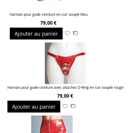
Harnais pour gode-ceinture en cuir souple bleu
79,00 €
Ajouter au panier
Ajouter
Ajouter
à
au
ma
comparateur
liste
d’envie
Harnais pour gode-ceinture avec attaches D-Ring en cuir souple rouge
79,00 €
Ajouter au panier
Ajouter
Ajouter
à
au
ma
comparateur
liste
d’envie