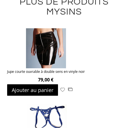
PLUS DE PRODUITS
MYSINS
Jupe courte ouvrable à double sens en vinyle noir
79,00 €
Ajouter au panier
Ajouter
Ajouter
à
au
ma
comparateur
liste
d’envie