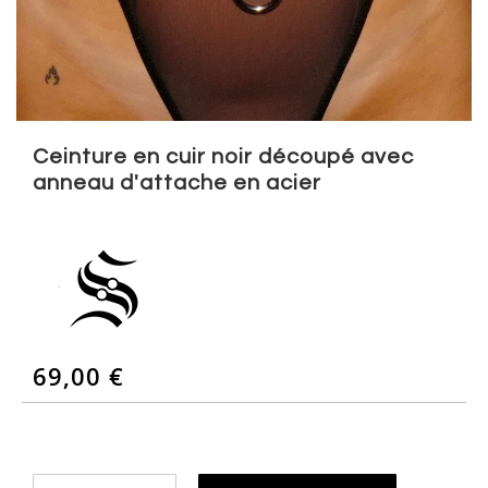
Skip
to
Ceinture en cuir noir découpé avec
the
anneau d'attache en acier
beginning
of
the
images
gallery
69,00 €