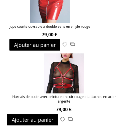
Jupe courte ouvrable à double sens en vinyle rouge
79,00 €
Ajouter au panier
Ajouter
Ajouter
à
au
ma
comparateur
liste
d’envie
Harnais de buste avec ceinture en cuir rouge et attaches en acier
argenté
79,00 €
Ajouter au panier
Ajouter
Ajouter
à
au