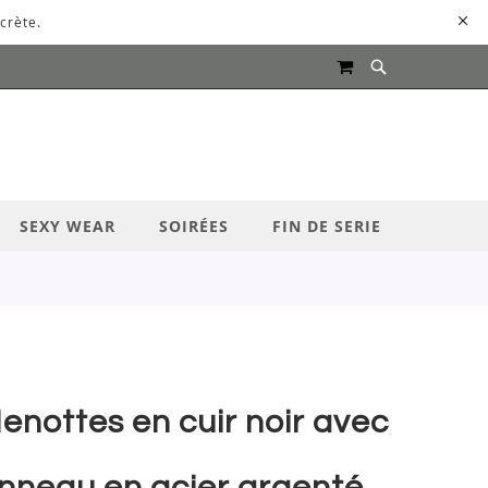
crète.
MON PANIER
UR LANCER LA RECHERCHE
SEXY WEAR
SOIRÉES
FIN DE SERIE
enottes en cuir noir avec
nneau en acier argenté