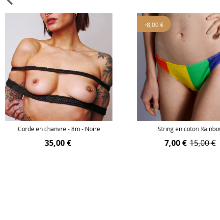
-
8,00 €
Corde en chanvre - 8m - Noire
String en coton Rainb
35,00 €
7,00 €
15,00 €