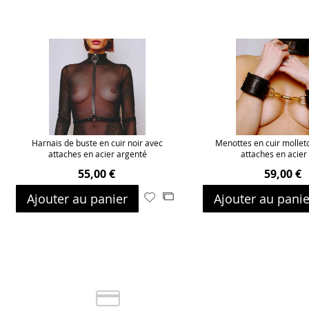
Harnais de buste en cuir noir avec
Menottes en cuir mollet
attaches en acier argenté
attaches en acier
55,00 €
59,00 €
Ajouter au panier
Ajouter au panie
Ajouter
Ajouter
à
au
ma
comparateur
liste
d’envie