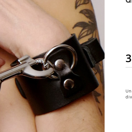
3
Un
div