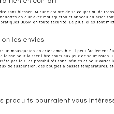
d rien en confort
re sans blesser. Aucune crainte de se couper ou de transp
 menottes en cuir avec mousqueton et anneau en acier sont 
 pratiques BDSM en toute sécurité. De plus, elles sont mixt
lon les envies
 par un mousqueton en acier amovible. Il peut facilement 
 laisse pour laisser libre cours aux jeux de soumission. C
rrête pas là ! Les possibilités sont infinies et pour varier
x de suspension, des bougies à basses températures, etc. 
s produits pourraient vous intéres