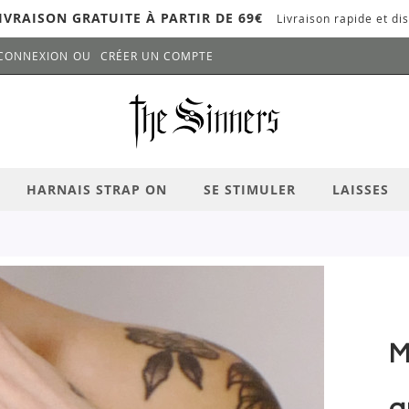
IVRAISON GRATUITE À PARTIR DE 69€
Livraison rapide et dis
CONNEXION
CRÉER UN COMPTE
LANCER LA RECHERCHE
# APPUYEZ SUR LA TOUCHE "ENTRER" PO
HARNAIS STRAP ON
SE STIMULER
LAISSES
M
a