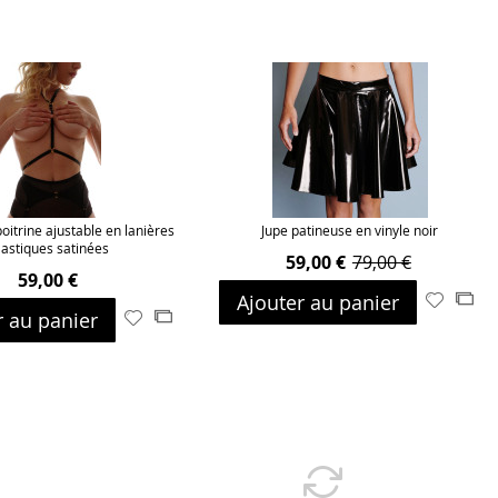
oitrine ajustable en lanières
Jupe patineuse en vinyle noir
lastiques satinées
59,00 €
79,00 €
59,00 €
Ajouter au panier
Ajouter
Ajo
r au panier
Ajouter
Ajouter
à
au
à
au
ma
com
ma
comparateur
liste
liste
d’envie
d’envie