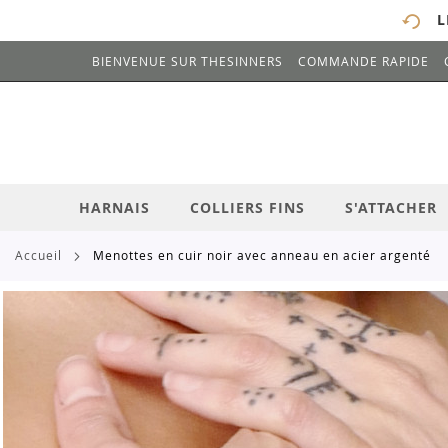
L
BIENVENUE SUR THESINNERS
COMMANDE RAPIDE
# ENTREZ AU MOINS 3 CARACTÈRES POUR 
ALLEZ
AU
CONTENU
HARNAIS
COLLIERS FINS
S'ATTACHER
accueil
menottes en cuir noir avec anneau en acier argenté
Skip
to
the
end
of
the
images
gallery