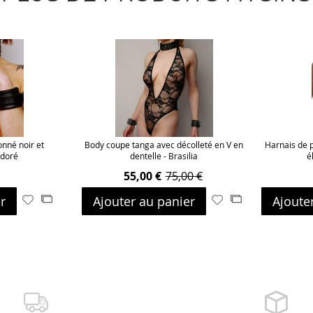
onné noir et
Body coupe tanga avec décolleté en V en
Harnais de p
 doré
dentelle - Brasilia
é
55,00 €
75,00 €
r
Ajouter au panier
Ajoute
Ajouter
Ajouter
Ajouter
Ajouter
à
au
à
au
ma
comparateur
ma
comparateur
liste
liste
d’envie
d’envie