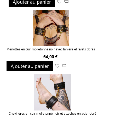
Ajouter au panier
Ajouter
Ajouter
à
au
ma
comparateur
liste
d’envie
Menottes en cuir molletonné noir avec lanière et rivets dorés
64,00 €
Ajouter au panier
Ajouter
Ajouter
à
au
ma
comparateur
liste
d’envie
Chevillères en cuir molletonné noir et attaches en acier doré