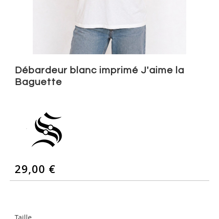
Skip
to
Débardeur blanc imprimé J'aime la
the
Baguette
beginning
of
the
images
gallery
29,00 €
Taille