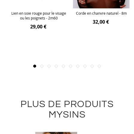
lle
Lien en soie rouge pour le visage
Corde en chanvre naturel - 8m
ou les poignets - 2m60
32,00 €
29,00 €
PLUS DE PRODUITS
MYSINS