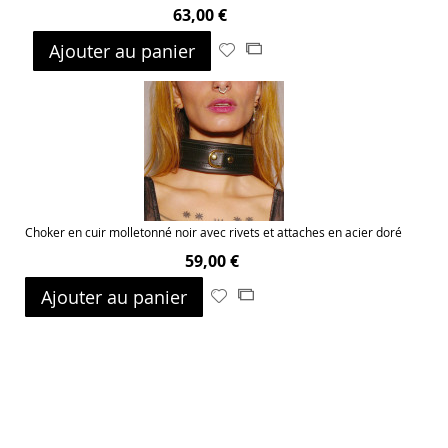
63,00 €
Ajouter au panier
Ajouter
Ajouter
à
au
ma
comparateur
liste
d’envie
Choker en cuir molletonné noir avec rivets et attaches en acier doré
59,00 €
Ajouter au panier
Ajouter
Ajouter
à
au
ma
comparateur
liste
d’envie