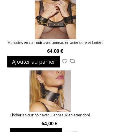
Menottes en cuir noir avec anneau en acier doré et lanière
64,00 €
Ajouter au panier
Ajouter
Ajouter
à
au
ma
comparateur
liste
d’envie
Choker en cuir noir avec 3 anneaux en acier doré
64,00 €