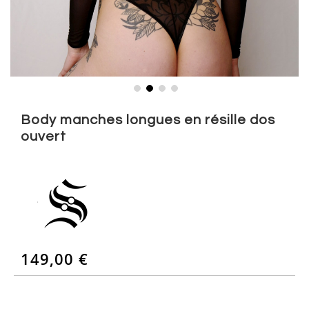
Skip
to
Body manches longues en résille dos
the
ouvert
beginning
of
the
images
gallery
149,00 €