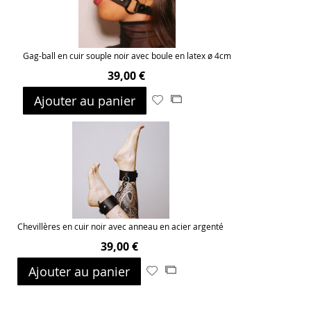
Gag-ball en cuir souple noir avec boule en latex ø 4cm
39,00 €
Ajouter au panier
Ajouter
Ajouter
à
au
ma
comparateur
liste
d’envie
Chevillères en cuir noir avec anneau en acier argenté
39,00 €
Ajouter au panier
Ajouter
Ajouter
à
au
ma
comparateur