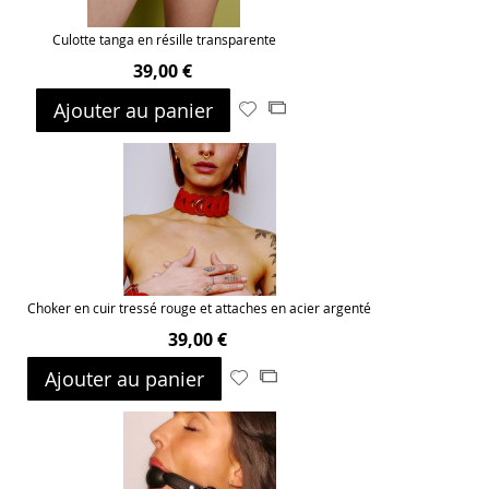
Culotte tanga en résille transparente
39,00 €
Ajouter au panier
Ajouter
Ajouter
à
au
ma
comparateur
liste
d’envie
Choker en cuir tressé rouge et attaches en acier argenté
39,00 €
Ajouter au panier
Ajouter
Ajouter
à
au
ma
comparateur
liste
d’envie