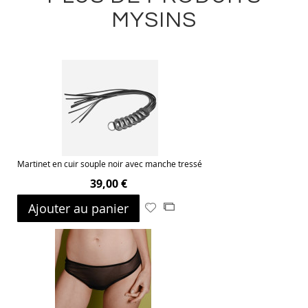
MYSINS
Martinet en cuir souple noir avec manche tressé
39,00 €
Ajouter au panier
Ajouter
Ajouter
à
au
ma
comparateur
liste
d’envie