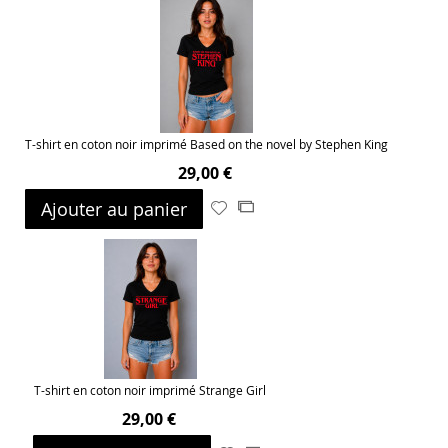
T-shirt en coton noir imprimé Based on the novel by Stephen King
29,00 €
Ajouter au panier
Ajouter
Ajouter
à
au
ma
comparateur
liste
d’envie
T-shirt en coton noir imprimé Strange Girl
29,00 €