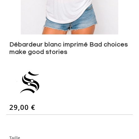
Skip
to
Débardeur blanc imprimé Bad choices
the
make good stories
beginning
of
the
images
gallery
29,00 €
Taille