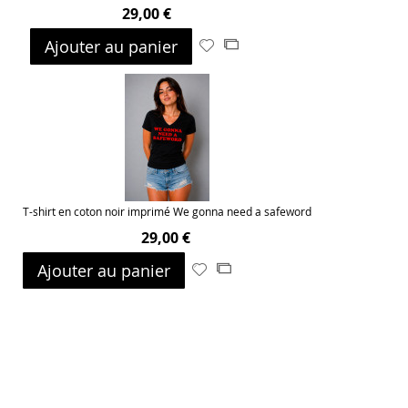
29,00 €
Ajouter au panier
Ajouter
Ajouter
à
au
ma
comparateur
liste
d’envie
T-shirt en coton noir imprimé We gonna need a safeword
29,00 €
Ajouter au panier
Ajouter
Ajouter
à
au
ma
comparateur
liste
d’envie