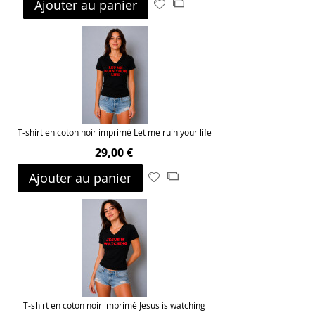
Ajouter au panier
Ajouter
Ajouter
à
au
ma
comparateur
liste
d’envie
T-shirt en coton noir imprimé Let me ruin your life
29,00 €
Ajouter au panier
Ajouter
Ajouter
à
au
ma
comparateur
liste
d’envie
T-shirt en coton noir imprimé Jesus is watching