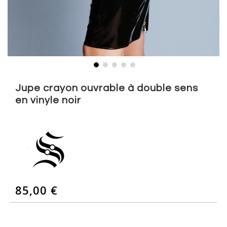
Skip
to
Jupe crayon ouvrable à double sens
the
en vinyle noir
beginning
of
the
images
gallery
85,00 €