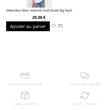
Débardeur blanc imprimé Small boobs Big heart
29,00 €
Ajouter au panier
Ajouter
Ajouter
à
au
ma
comparateur
liste
d’envie
Paiement sécurisé
Livraison rapide
Colis discret
Suivi - retour