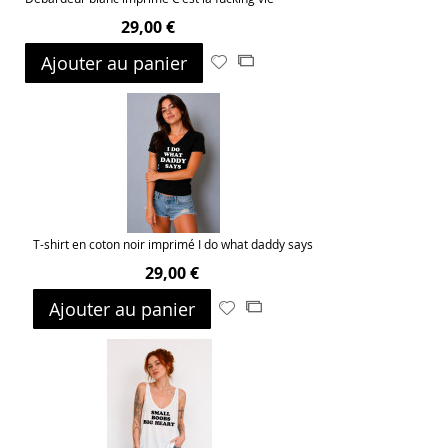
29,00 €
Ajouter au panier
Ajouter
Ajouter
à
au
ma
comparateur
liste
d’envie
T-shirt en coton noir imprimé I do what daddy says
29,00 €
Ajouter au panier
Ajouter
Ajouter
à
au
ma
comparateur
liste
d’envie