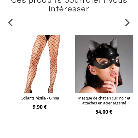
Ces produits pourraient vous
intéresser
bra
Collants résille - Ginna
Masque de chat en cuir noir et
attaches en acier argenté
9,90 €
54,00 €