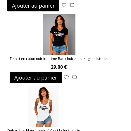
Ajouter au panier
Ajouter
Ajouter
à
au
ma
comparateur
liste
d’envie
T-shirt en coton noir imprimé Bad choices make good stories
29,00 €
Ajouter au panier
Ajouter
Ajouter
à
au
ma
comparateur
liste
d’envie
Débardeur blanc imprimé C'est la fucking vie