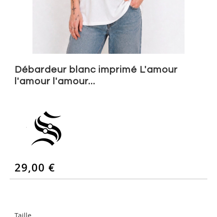
Skip
to
Débardeur blanc imprimé L'amour
the
l'amour l'amour...
beginning
of
the
images
gallery
29,00 €
Taille