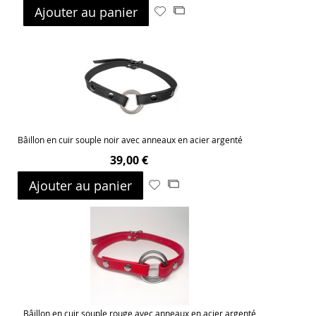
Ajouter au panier
Ajouter
Ajouter
à
au
ma
comparateur
liste
d’envie
Bâillon en cuir souple noir avec anneaux en acier argenté
39,00 €
Ajouter au panier
Ajouter
Ajouter
à
au
ma
comparateur
liste
d’envie
Bâillon en cuir souple rouge avec anneaux en acier argenté