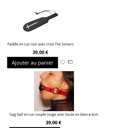
Paddle en cuir noir avec croix The Sinners
39,00 €
Ajouter au panier
Ajouter
Ajouter
à
au
ma
comparateur
liste
d’envie
Gag-ball en cuir souple rouge avec boule en latex ø 4cm
39,00 €