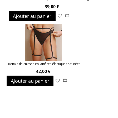
39,00 €
Ajouter au panier
Ajouter
Ajouter
à
au
ma
comparateur
liste
d’envie
Harnais de cuisses en lanières élastiques satinées
42,00 €
Ajouter au panier
Ajouter
Ajouter
à
au
ma
comparateur
liste
d’envie