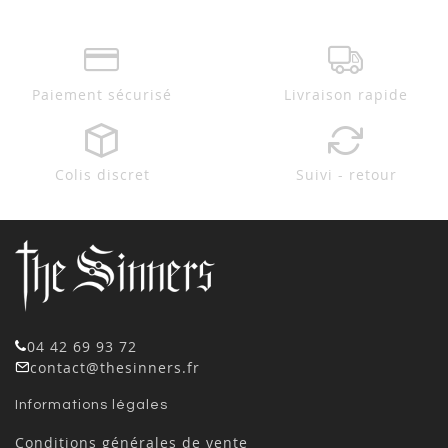
Paiement sécurisé
Livraison rapide
Colis discret
Suivi - retour
04 42 69 93 72
contact@thesinners.fr
Informations légales
Conditions générales de vente