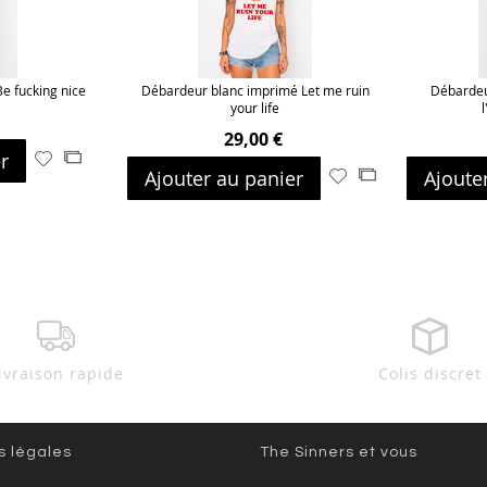
e fucking nice
Débardeur blanc imprimé Let me ruin
Débardeu
your life
29,00 €
r
Ajouter
Ajouter
Ajouter au panier
Ajoute
Ajouter
Ajouter
à
au
à
au
ma
comparateur
ma
comparateur
liste
liste
d’envie
d’envie
ivraison rapide
Colis discret
s légales
The Sinners et vous