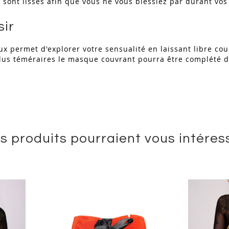
 sont lissés afin que vous ne vous blessiez par durant vos
sir
 permet d'explorer votre sensualité en laissant libre cour
lus téméraires le masque couvrant pourra être complété d'
s produits pourraient vous intéres