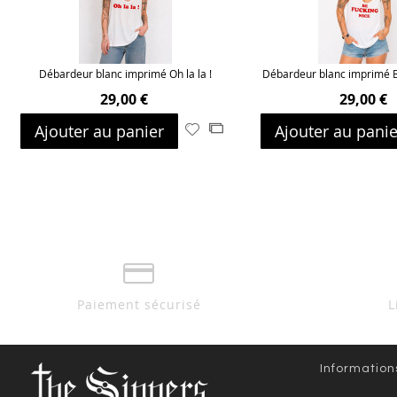
Débardeur blanc imprimé Oh la la !
Débardeur blanc imprimé B
29,00 €
29,00 €
Ajouter au panier
Ajouter au panie
Ajouter
Ajouter
à
au
ma
comparateur
liste
d’envie
Paiement sécurisé
L
Information