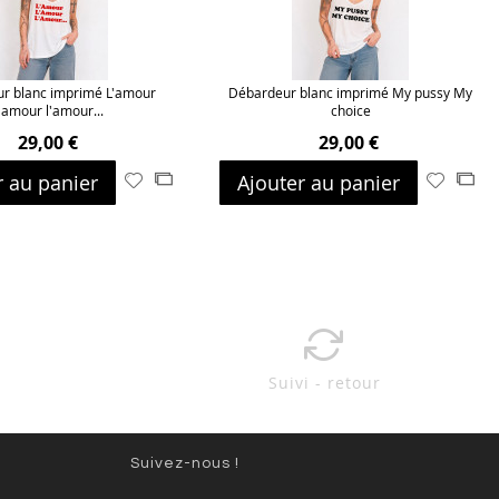
r blanc imprimé L'amour
Débardeur blanc imprimé My pussy My
l'amour l'amour...
choice
29,00 €
29,00 €
r au panier
Ajouter au panier
Ajouter
Ajouter
Ajouter
Ajo
à
au
à
au
ma
comparateur
ma
com
liste
liste
d’envie
d’envie
Suivi - retour
Suivez-nous !