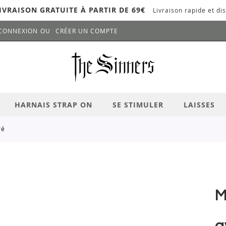
IVRAISON GRATUITE À PARTIR DE 69€
Livraison rapide et dis
CONNEXION
CRÉER UN COMPTE
LANCER LA RECHERCHE
# APPUYEZ SUR LA TOUCHE "ENTRER" PO
HARNAIS STRAP ON
SE STIMULER
LAISSES
ré
M
a