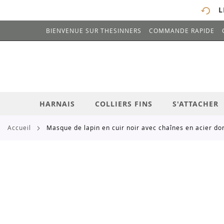
L
BIENVENUE SUR THESINNERS
COMMANDE RAPIDE
# ENTREZ AU MOINS 3 CARACTÈRES POUR 
ALLEZ
AU
CONTENU
HARNAIS
COLLIERS FINS
S'ATTACHER
accueil
masque de lapin en cuir noir avec chaînes en acier do
Skip
to
the
end
of
the
images
gallery