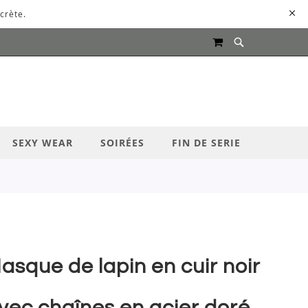
crète.
MON PANIER
UR LANCER LA RECHERCHE
SEXY WEAR
SOIRÉES
FIN DE SERIE
asque de lapin en cuir noir
vec chaînes en acier doré