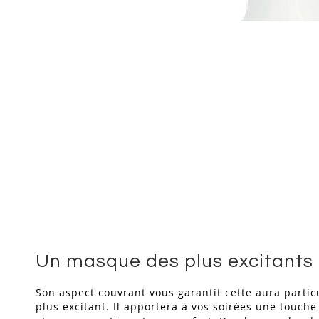
Skip
to
the
beginning
of
the
images
gallery
Un masque des plus excitants
Son aspect couvrant vous garantit cette aura particu
plus excitant. Il apportera à vos soirées une touch