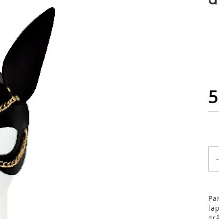
5
-
Pa
la
gr