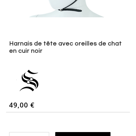
Skip
to
Harnais de tête avec oreilles de chat
the
en cuir noir
beginning
of
the
images
gallery
49,00 €