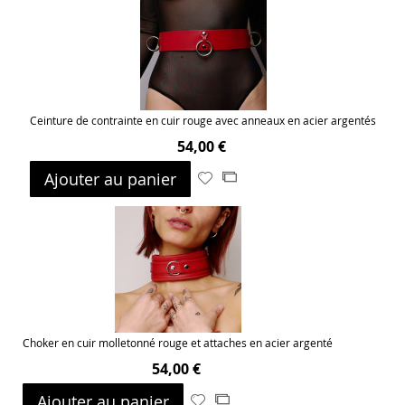
liste
d’envie
Ceinture de contrainte en cuir rouge avec anneaux en acier argentés
54,00 €
Ajouter au panier
Ajouter
Ajouter
à
au
ma
comparateur
liste
d’envie
Choker en cuir molletonné rouge et attaches en acier argenté
54,00 €
Ajouter au panier
Ajouter
Ajouter