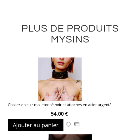
PLUS DE PRODUITS
MYSINS
Choker en cuir molletonné noir et attaches en acier argenté
54,00 €
Ajouter au panier
Ajouter
Ajouter
à
au
ma
comparateur