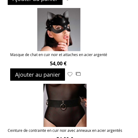
à
au
ma
comparateur
liste
d’envie
Masque de chat en cuir noir et attaches en acier argenté
54,00 €
Ajouter au panier
Ajouter
Ajouter
à
au
ma
comparateur
liste
d’envie
Ceinture de contrainte en cuir noir avec anneaux en acier argentés