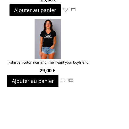
Ajouter au panier
Ajouter
Ajouter
à
au
ma
comparateur
liste
d’envie
T-shirt en coton noir imprimé I want your boyfriend
29,00 €
Ajouter au panier
Ajouter
Ajouter
à
au
ma
comparateur
liste
d’envie