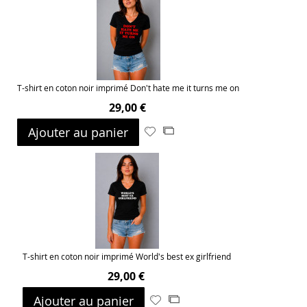
T-shirt en coton noir imprimé Don't hate me it turns me on
29,00 €
Ajouter au panier
Ajouter
Ajouter
à
au
ma
comparateur
liste
d’envie
T-shirt en coton noir imprimé World's best ex girlfriend
29,00 €
Ajouter au panier
Ajouter
Ajouter