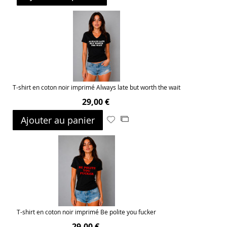
à
au
ma
comparateur
liste
d’envie
T-shirt en coton noir imprimé Always late but worth the wait
29,00 €
Ajouter au panier
Ajouter
Ajouter
à
au
ma
comparateur
liste
d’envie
T-shirt en coton noir imprimé Be polite you fucker
29,00 €