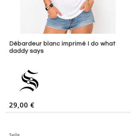
Skip
to
Débardeur blanc imprimé I do what
the
daddy says
beginning
of
the
images
gallery
29,00 €
Taille