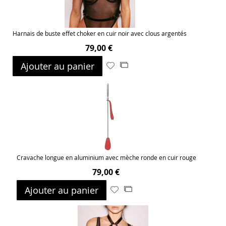
Harnais de buste effet choker en cuir noir avec clous argentés
79,00 €
Ajouter au panier
Ajouter
Ajouter
à
au
ma
comparateur
liste
d’envie
Cravache longue en aluminium avec mèche ronde en cuir rouge
79,00 €
Ajouter au panier
Ajouter
Ajouter
à
au
ma
comparateur
liste