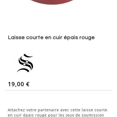
Skip
to
Laisse courte en cuir épais rouge
the
beginning
of
the
images
gallery
19,00 €
Attachez votre partenaire avec cette laisse courte
en cuir épais rouge pour les jeux de soumission