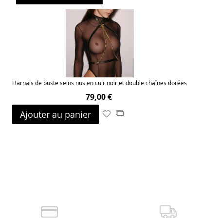
à
au
ma
comparateur
liste
d’envie
Harnais de buste seins nus en cuir noir et double chaînes dorées
79,00 €
Ajouter au panier
Ajouter
Ajouter
à
au
ma
comparateur
liste
d’envie