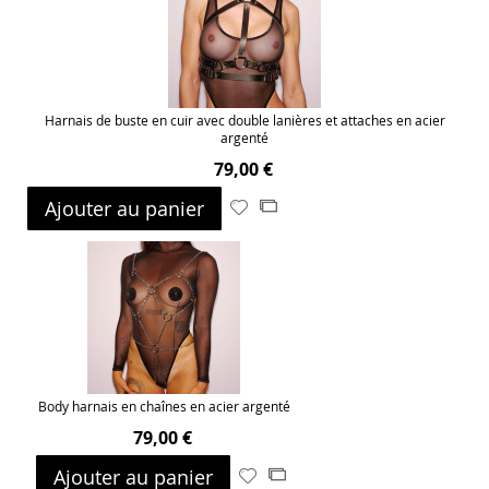
d’envie
Harnais de buste en cuir avec double lanières et attaches en acier
argenté
79,00 €
Ajouter au panier
Ajouter
Ajouter
à
au
ma
comparateur
liste
d’envie
Body harnais en chaînes en acier argenté
79,00 €
Ajouter au panier
Ajouter
Ajouter