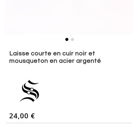
Skip
to
Laisse courte en cuir noir et
the
mousqueton en acier argenté
beginning
of
the
images
gallery
24,00 €