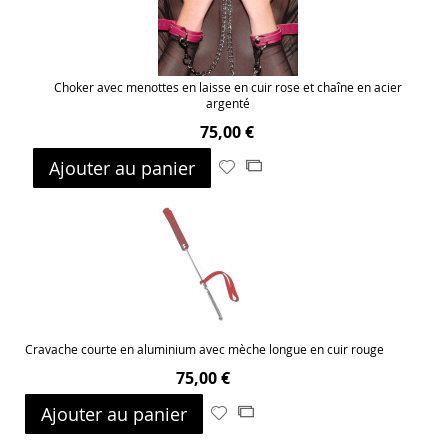
Choker avec menottes en laisse en cuir rose et chaîne en acier
argenté
75,00 €
Ajouter au panier
Ajouter
Ajouter
à
au
ma
comparateur
liste
d’envie
Cravache courte en aluminium avec mèche longue en cuir rouge
75,00 €
Ajouter au panier
Ajouter
Ajouter
à
au