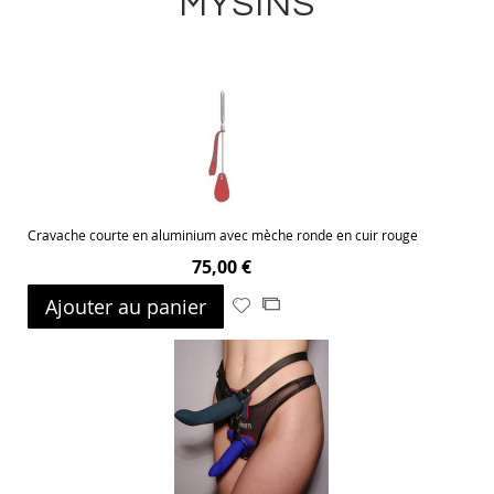
MYSINS
Cravache courte en aluminium avec mèche ronde en cuir rouge
75,00 €
Ajouter au panier
Ajouter
Ajouter
à
au
ma
comparateur
liste
d’envie