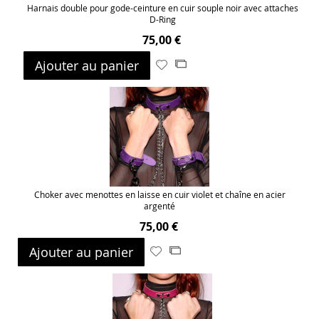
Harnais double pour gode-ceinture en cuir souple noir avec attaches
D-Ring
75,00 €
Ajouter au panier
Ajouter
Ajouter
à
au
ma
comparateur
liste
d’envie
Choker avec menottes en laisse en cuir violet et chaîne en acier
argenté
75,00 €
Ajouter au panier
Ajouter
Ajouter
à
au
ma
comparateur
liste
d’envie