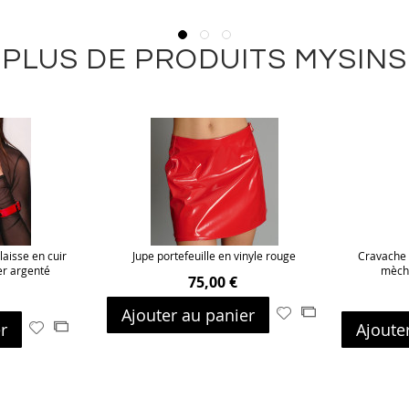
PLUS DE PRODUITS MYSINS
aisse en cuir
Jupe portefeuille en vinyle rouge
Cravache 
er argenté
mèche
75,00 €
Ajouter au panier
Ajouter
Ajouter
r
Ajoute
Ajouter
Ajouter
à
au
à
au
ma
comparateur
ma
comparateur
liste
liste
d’envie
d’envie