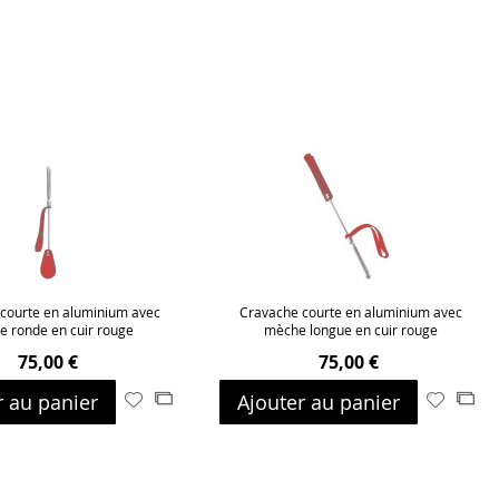
courte en aluminium avec
Cravache courte en aluminium avec
 ronde en cuir rouge
mèche longue en cuir rouge
75,00 €
75,00 €
r au panier
Ajouter au panier
Ajouter
Ajouter
Ajouter
Ajo
à
au
à
au
ma
comparateur
ma
com
liste
liste
d’envie
d’envie