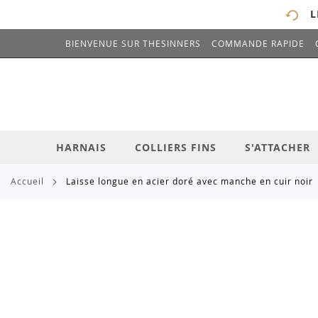
L
BIENVENUE SUR THESINNERS
COMMANDE RAPIDE
# ENTREZ AU MOINS 3 CARACTÈRES POUR 
ALLEZ
AU
CONTENU
HARNAIS
COLLIERS FINS
S'ATTACHER
accueil
laisse longue en acier doré avec manche en cuir noir
Skip
to
the
end
of
the
images
gallery