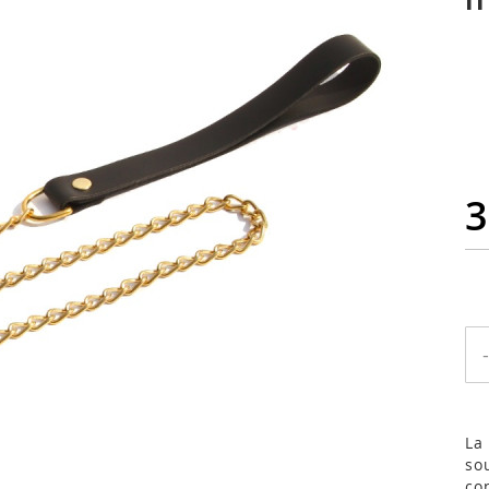
3
-
La
so
co