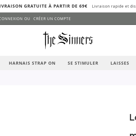
IVRAISON GRATUITE À PARTIR DE 69€
Livraison rapide et dis
CONNEXION
CRÉER UN COMPTE
LANCER LA RECHERCHE
# APPUYEZ SUR LA TOUCHE "ENTRER" PO
HARNAIS STRAP ON
SE STIMULER
LAISSES
L
m