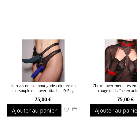
Harnais double pour gode-ceinture en
Choker avec menottes en l
cuir souple noir avec attaches D-Ring
rouge et chaîne en aci
75,00 €
75,00 €
Ajouter au panier
Ajouter au panie
Ajouter
Ajouter
à
au
ma
comparateur
liste
d’envie