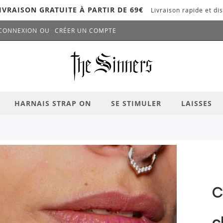
IVRAISON GRATUITE À PARTIR DE 69€
Livraison rapide et dis
CONNEXION
CRÉER UN COMPTE
LANCER LA RECHERCHE
# APPUYEZ SUR LA TOUCHE "ENTRER" PO
HARNAIS STRAP ON
SE STIMULER
LAISSES
C
c