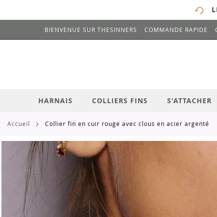
L
BIENVENUE SUR THESINNERS
COMMANDE RAPIDE
# ENTREZ AU MOINS 3 CARACTÈRES POUR 
ALLEZ
AU
CONTENU
HARNAIS
COLLIERS FINS
S'ATTACHER
accueil
collier fin en cuir rouge avec clous en acier argenté
Skip
to
the
end
of
the
images
gallery