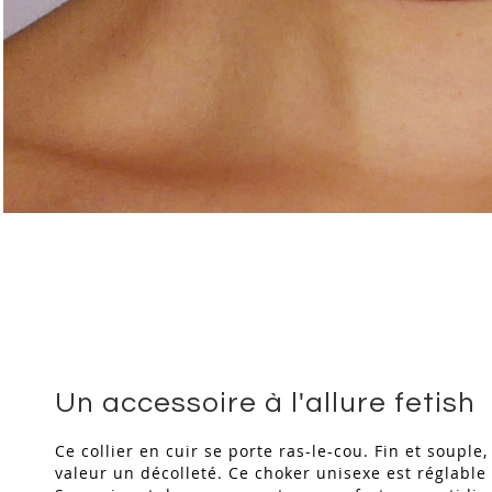
Skip
to
the
beginning
of
the
images
gallery
Un accessoire à l'allure fetish
Ce collier en cuir se porte ras-le-cou. Fin et souple
valeur un décolleté. Ce choker unisexe est réglable