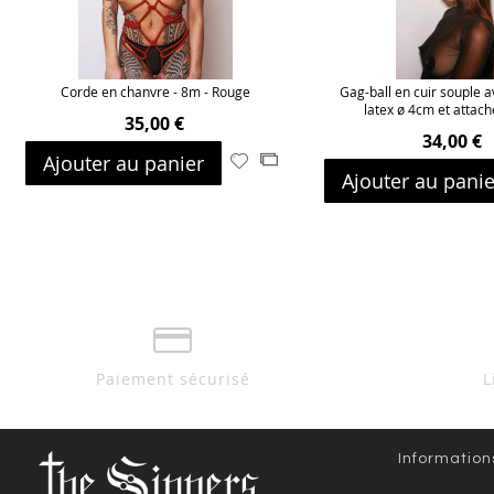
Corde en chanvre - 8m - Rouge
Gag-ball en cuir souple 
latex ø 4cm et attac
35,00 €
34,00 €
Ajouter au panier
Ajouter
Ajouter
Ajouter au panie
à
au
ma
comparateur
liste
d’envie
Paiement sécurisé
L
Information