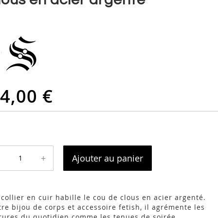
4,00 €
+
Ajouter au panier
collier en cuir habille le cou de clous en acier argenté.
tre bijou de corps et accessoire fetish, il agrémente les
rures du quotidien comme les tenues de soirée.