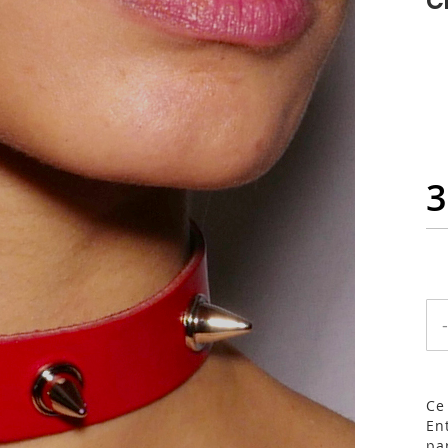
3
-
Ce 
En
pa