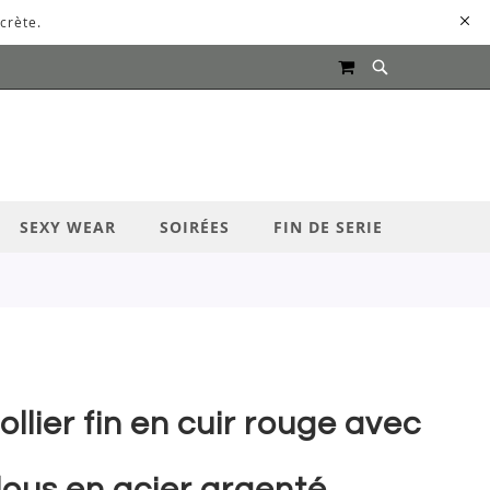
crète.
MON PANIER
UR LANCER LA RECHERCHE
SEXY WEAR
SOIRÉES
FIN DE SERIE
ollier fin en cuir rouge avec
lous en acier argenté