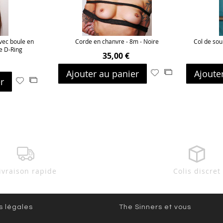
avec boule en
Corde en chanvre - 8m - Noire
Col de sou
he D-Ring
35,00 €
Ajouter au panier
Ajoute
Ajouter
Ajouter
r
Ajouter
Ajouter
à
au
à
au
ma
comparateur
ma
comparateur
liste
liste
d’envie
d’envie
ivraison rapide
Colis discret
s légales
The Sinners et vous