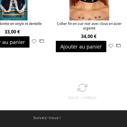
brette en vinyle et dentelle
Collier fin en cuir noir avec clous en acier
argenté
33,00 €
34,00 €
r au panier
Ajouter
Ajouter
Ajouter au panier
Ajouter
Ajo
à
au
à
au
ma
comparateur
ma
com
liste
liste
d’envie
d’envie
Suivi - retour
Suivez-nous !