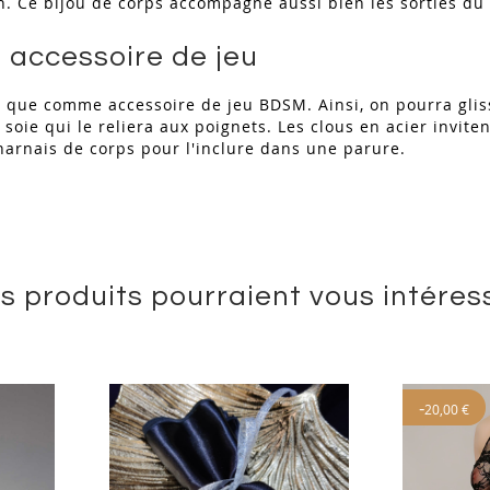
n. Ce bijou de corps accompagne aussi bien les sorties du 
n accessoire de jeu
u que comme accessoire de jeu BDSM. Ainsi, on pourra gli
 soie qui le reliera aux poignets. Les clous en acier invit
harnais de corps pour l'inclure dans une parure.
s produits pourraient vous intéres
-
20,00 €