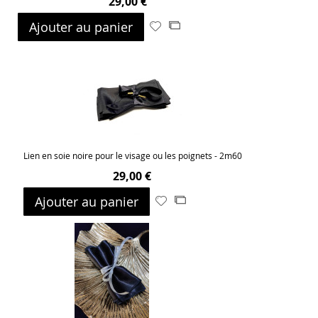
29,00 €
Ajouter au panier
Ajouter
Ajouter
à
au
ma
comparateur
liste
d’envie
Lien en soie noire pour le visage ou les poignets - 2m60
29,00 €
Ajouter au panier
Ajouter
Ajouter
à
au
ma
comparateur
liste
d’envie