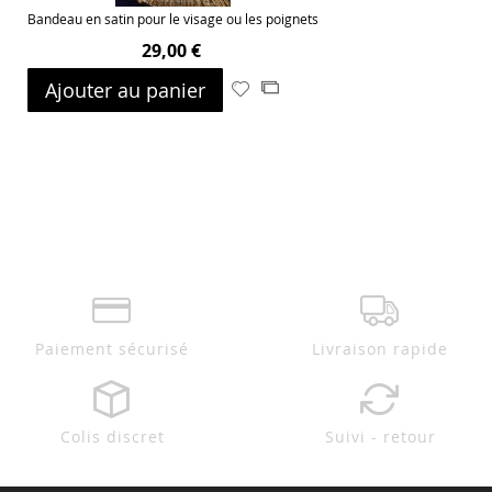
Bandeau en satin pour le visage ou les poignets
29,00 €
Ajouter au panier
Ajouter
Ajouter
à
au
ma
comparateur
liste
d’envie
Paiement sécurisé
Livraison rapide
Colis discret
Suivi - retour