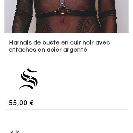
Skip
to
Harnais de buste en cuir noir avec
the
attaches en acier argenté
beginning
of
the
images
gallery
55,00 €
Taille