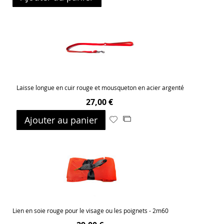
à
au
ma
comparateur
liste
d’envie
Laisse longue en cuir rouge et mousqueton en acier argenté
27,00 €
Ajouter au panier
Ajouter
Ajouter
à
au
ma
comparateur
liste
d’envie
Lien en soie rouge pour le visage ou les poignets - 2m60