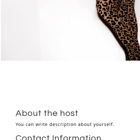
Skip
to
the
beginning
of
the
images
gallery
About the host
You can write description about yourself.
Contact Information