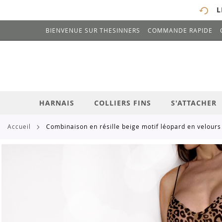
L
BIENVENUE SUR THESINNERS
COMMANDE RAPIDE
# ENTREZ AU MOINS 3 CARACTÈRES POUR 
ALLEZ
AU
CONTENU
HARNAIS
COLLIERS FINS
S'ATTACHER
accueil
combinaison en résille beige motif léopard en velours
Skip
to
the
end
of
the
images
gallery