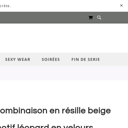
crète.
MON PANIER
UR LANCER LA RECHERCHE
SEXY WEAR
SOIRÉES
FIN DE SERIE
ombinaison en résille beige
otif léopard en velours