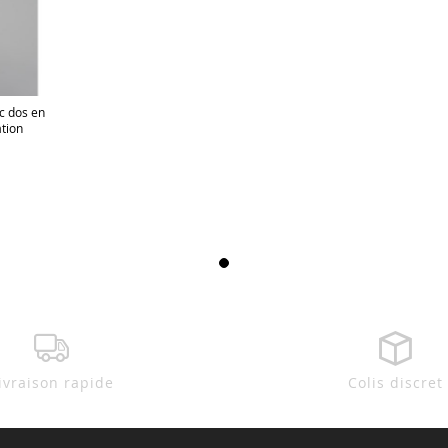
c dos en
ation
ivraison rapide
Colis discret