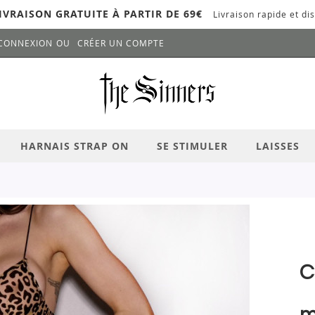
IVRAISON GRATUITE À PARTIR DE 69€
Livraison rapide et dis
CONNEXION
CRÉER UN COMPTE
LANCER LA RECHERCHE
# APPUYEZ SUR LA TOUCHE "ENTRER" PO
HARNAIS STRAP ON
SE STIMULER
LAISSES
C
m