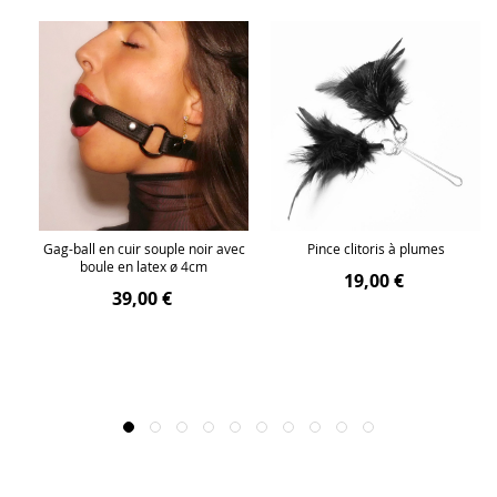
ec
Gag-ball en cuir souple noir avec
Pince clitoris à plumes
boule en latex ø 4cm
19,00 €
39,00 €