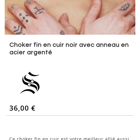
Skip
to
Choker fin en cuir noir avec anneau en
the
acier argenté
beginning
of
the
images
gallery
36,00 €
Ce choker fin en cuir est votre meilleur allié aussi