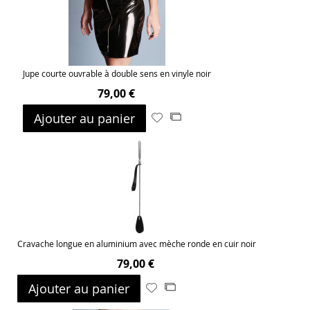
d’envie
Jupe courte ouvrable à double sens en vinyle noir
79,00 €
Ajouter au panier
Ajouter
Ajouter
à
au
ma
comparateur
liste
d’envie
Cravache longue en aluminium avec mèche ronde en cuir noir
79,00 €
Ajouter au panier
Ajouter
Ajouter
à
au