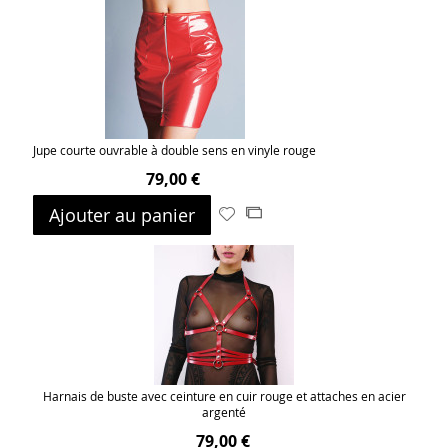
ma
comparateur
liste
d’envie
Jupe courte ouvrable à double sens en vinyle rouge
79,00 €
Ajouter au panier
Ajouter
Ajouter
à
au
ma
comparateur
liste
d’envie
Harnais de buste avec ceinture en cuir rouge et attaches en acier
argenté
79,00 €