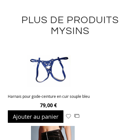
PLUS DE PRODUITS
MYSINS
Harnais pour gode-ceinture en cuir souple bleu
79,00 €
Ajouter au panier
Ajouter
Ajouter
à
au
ma
comparateur
liste