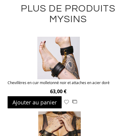
PLUS DE PRODUITS
MYSINS
Chevillères en cuir molletonné noir et attaches en acier doré
63,00 €
Ajouter au panier
Ajouter
Ajouter
à
au
ma
comparateur
liste
d’envie