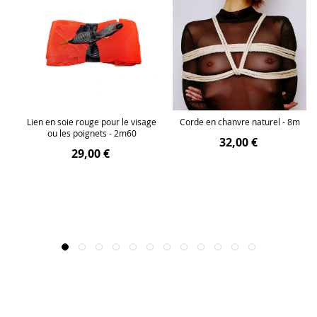
en
Lien en soie rouge pour le visage
Corde en chanvre naturel - 8m
r
ou les poignets - 2m60
32,00 €
29,00 €