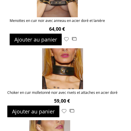
Menottes en cuir noir avec anneau en acier doré et lanière
64,00 €
Ajouter au panier
Ajouter
Ajouter
à
au
ma
comparateur
liste
d’envie
Choker en cuir molletonné noir avec rivets et attaches en acier doré
59,00 €
Ajouter au panier
Ajouter
Ajouter
à
au
ma
comparateur
liste