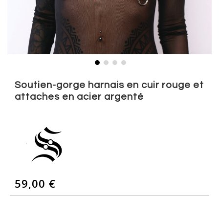
Skip
to
Soutien-gorge harnais en cuir rouge et
the
attaches en acier argenté
beginning
of
the
images
gallery
59,00 €