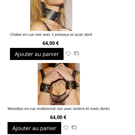
d’envie
Choker en cuir noir avec 3 anneaux en acier doré
64,00 €
Ajouter au panier
Ajouter
Ajouter
à
au
ma
comparateur
liste
d’envie
Menottes en cuir molletonné noir avec lanière et rivets dorés
64,00 €
Ajouter au panier
Ajouter
Ajouter
à
au