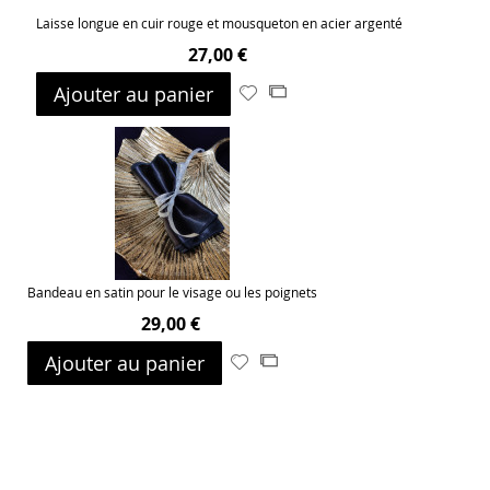
Laisse longue en cuir rouge et mousqueton en acier argenté
27,00 €
Ajouter au panier
Ajouter
Ajouter
à
au
ma
comparateur
liste
d’envie
Bandeau en satin pour le visage ou les poignets
29,00 €
Ajouter au panier
Ajouter
Ajouter
à
au
ma
comparateur
liste
d’envie