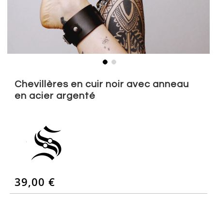
Skip
to
Chevillères en cuir noir avec anneau
the
en acier argenté
beginning
of
the
images
gallery
39,00 €