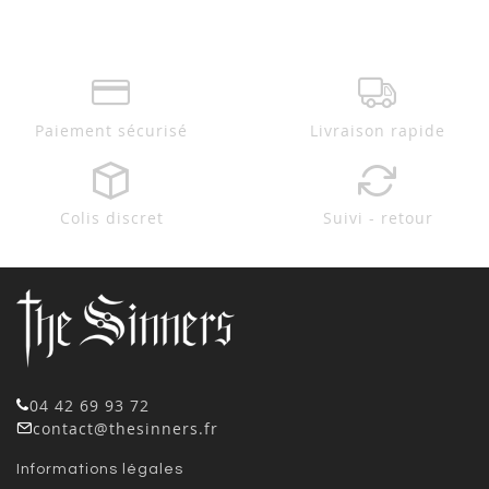
Paiement sécurisé
Livraison rapide
Colis discret
Suivi - retour
04 42 69 93 72
contact@thesinners.fr
Informations légales