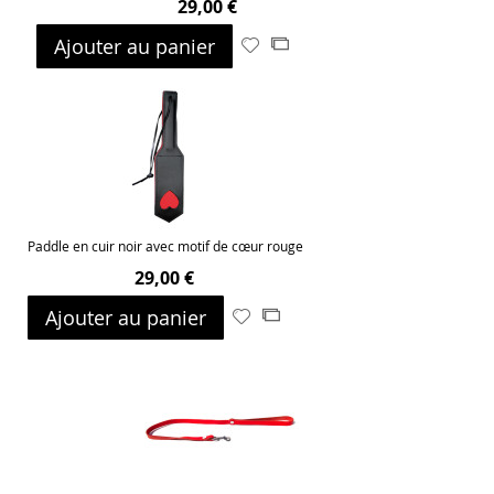
29,00 €
Ajouter au panier
Ajouter
Ajouter
à
au
ma
comparateur
liste
d’envie
Paddle en cuir noir avec motif de cœur rouge
29,00 €
Ajouter au panier
Ajouter
Ajouter
à
au
ma
comparateur
liste
d’envie