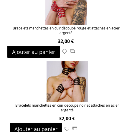
Bracelets manchettes en cuir découpé rouge et attaches en acier
argenté
32,00 €
Ajouter au panier
Ajouter
Ajouter
à
au
ma
comparateur
liste
d’envie
Bracelets manchettes en cuir découpé noir et attaches en acier
argenté
32,00 €
Ajouter au panier
Ajouter
Ajouter