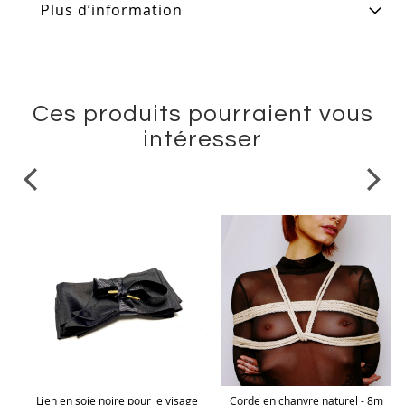
Plus d’information
Ces produits pourraient vous
intéresser
et
Lien en soie noire pour le visage
Corde en chanvre naturel - 8m