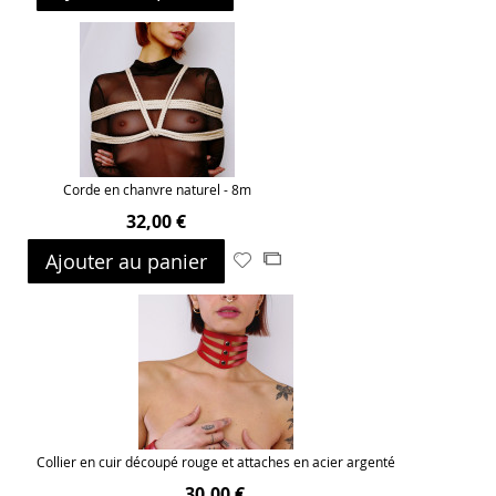
à
au
ma
comparateur
liste
d’envie
Corde en chanvre naturel - 8m
32,00 €
Ajouter au panier
Ajouter
Ajouter
à
au
ma
comparateur
liste
d’envie
Collier en cuir découpé rouge et attaches en acier argenté
30,00 €