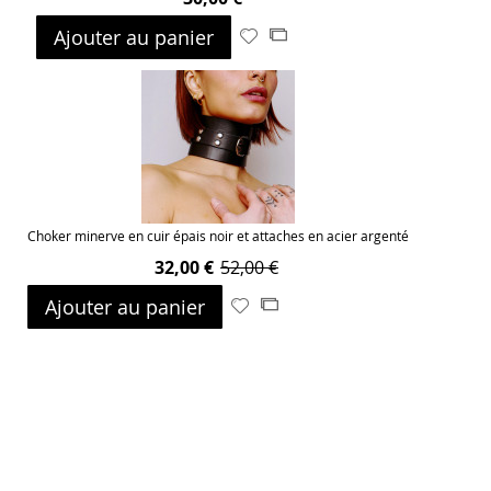
Ajouter au panier
Ajouter
Ajouter
à
au
ma
comparateur
liste
d’envie
Choker minerve en cuir épais noir et attaches en acier argenté
32,00 €
52,00 €
Ajouter au panier
Ajouter
Ajouter
à
au
ma
comparateur
liste
d’envie