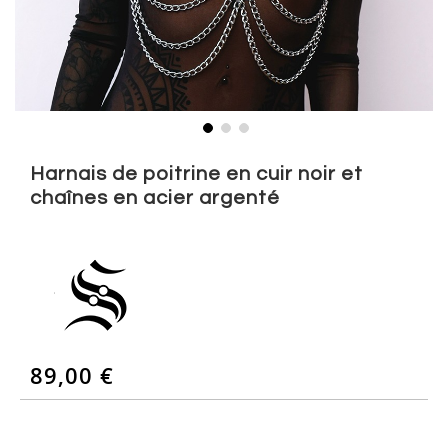
Skip
to
Harnais de poitrine en cuir noir et
the
chaînes en acier argenté
beginning
of
the
images
gallery
89,00 €