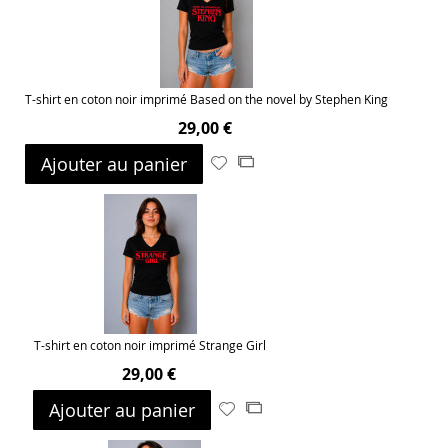
T-shirt en coton noir imprimé Based on the novel by Stephen King
29,00 €
Ajouter au panier
Ajouter
Ajouter
à
au
ma
comparateur
liste
d’envie
T-shirt en coton noir imprimé Strange Girl
29,00 €
Ajouter au panier
Ajouter
Ajouter
à
au