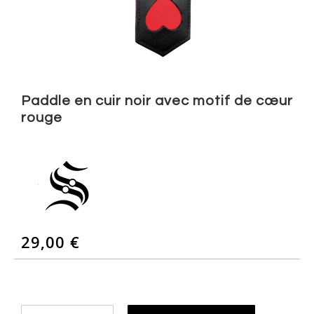
Skip
to
Paddle en cuir noir avec motif de cœur
the
rouge
beginning
of
the
images
gallery
29,00 €