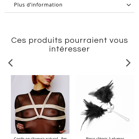
Plus d’information
Ces produits pourraient vous
intéresser
en
Corde en chanvre naturel - 8m
Pince clitoris à plumes