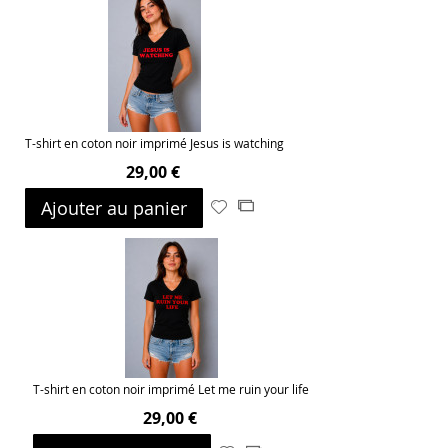
ma
comparateur
liste
d’envie
T-shirt en coton noir imprimé Jesus is watching
29,00 €
Ajouter au panier
Ajouter
Ajouter
à
au
ma
comparateur
liste
d’envie
T-shirt en coton noir imprimé Let me ruin your life
29,00 €