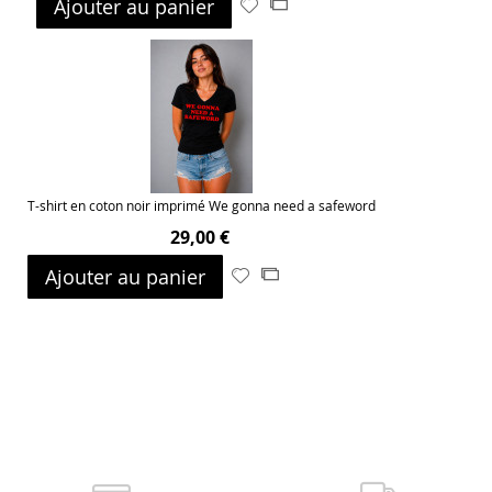
Ajouter au panier
Ajouter
Ajouter
à
au
ma
comparateur
liste
d’envie
T-shirt en coton noir imprimé We gonna need a safeword
29,00 €
Ajouter au panier
Ajouter
Ajouter
à
au
ma
comparateur
liste
d’envie