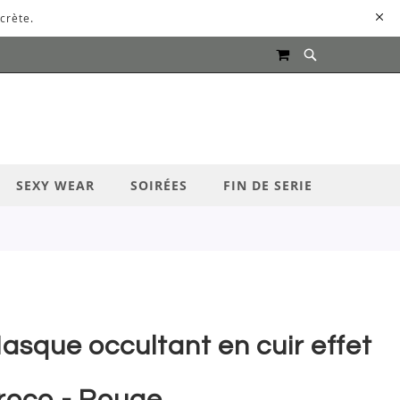
crète.
MON PANIER
UR LANCER LA RECHERCHE
SEXY WEAR
SOIRÉES
FIN DE SERIE
asque occultant en cuir effet
roco - Rouge