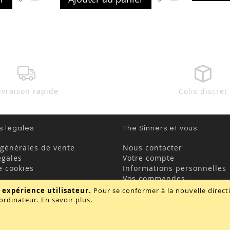
à
au
à
au
ma
comparateur
ma
comparateur
liste
liste
d’envie
d’envie
ivraison rapide
Colis discret
s légales
The Sinners et vous
 générales de vente
Nous contacter
égales
Votre compte
e cookies
Informations personnelles
Vos commandes
FAQ
 expérience utilisateur.
Pour se conformer à la nouvelle direc
ordinateur.
En savoir plus
.
Copyright © 2020 - TBD Paris. Tout droit réservés.