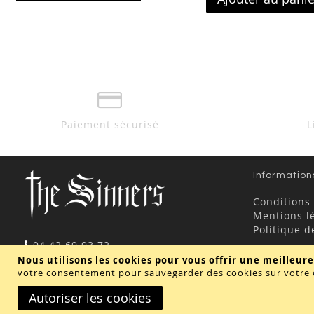
ma
comparateur
liste
d’envie
Paiement sécurisé
L
Information
Conditions
Mentions l
Politique d
04 42 69 93 72
contact@thesinners.fr
Nous utilisons les cookies pour vous offrir une meilleure
votre consentement pour sauvegarder des cookies sur votre 
Autoriser les cookies