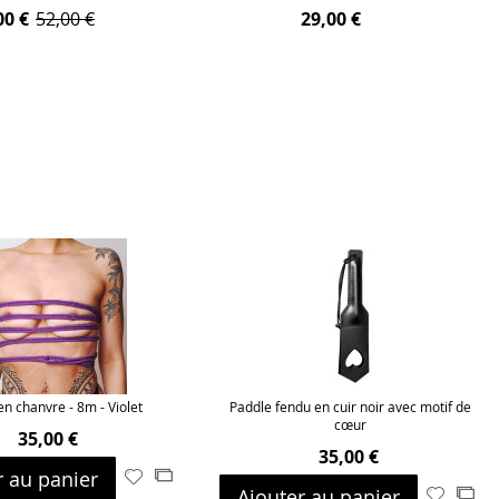
00 €
52,00 €
29,00 €
n chanvre - 8m - Violet
Paddle fendu en cuir noir avec motif de
cœur
35,00 €
35,00 €
r au panier
Ajouter
Ajouter
Ajouter au panier
Ajouter
Ajo
à
au