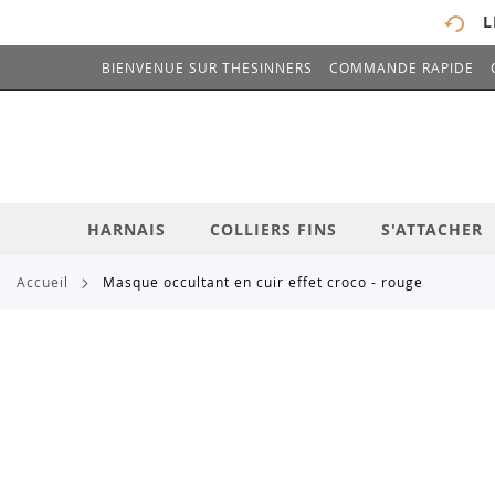
L
BIENVENUE SUR THESINNERS
COMMANDE RAPIDE
# ENTREZ AU MOINS 3 CARACTÈRES POUR 
ALLEZ
AU
CONTENU
HARNAIS
COLLIERS FINS
S'ATTACHER
accueil
masque occultant en cuir effet croco - rouge
Skip
to
the
end
of
the
images
gallery