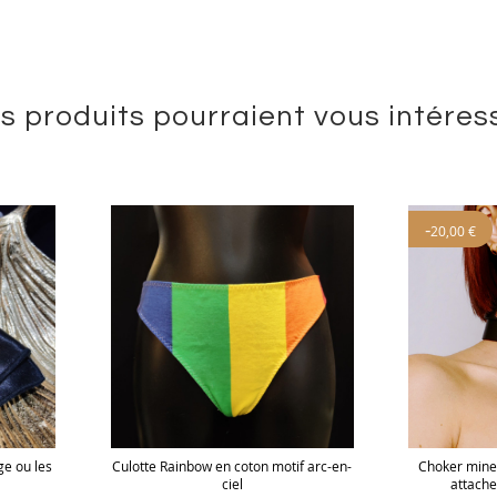
s produits pourraient vous intéres
-
20,00 €
ge ou les
Culotte Rainbow en coton motif arc-en-
Choker miner
ciel
attache