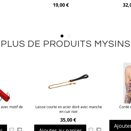
19,00 €
32,
PLUS DE PRODUITS MYSINS
 avec motif de
Laisse courte en acier doré avec manche
Corde e
en cuir noir
35,00 €
Ajoute
r
Ajouter au panier
Ajouter
Ajouter
Ajouter
Ajouter