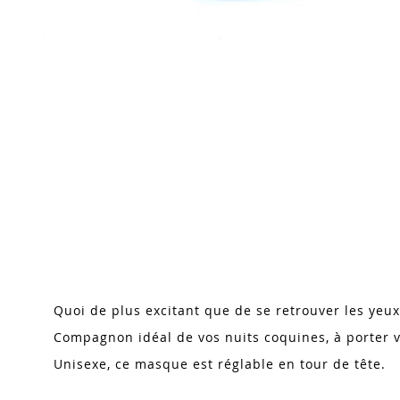
Skip
to
the
beginning
of
the
images
Quoi de plus excitant que de se retrouver les yeux
gallery
Compagnon idéal de vos nuits coquines, à porter v
Unisexe, ce masque est réglable en tour de tête.