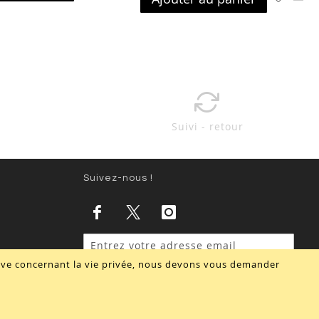
à
au
ma
comparateur
ma
com
liste
liste
d’envie
d’envie
Suivi - retour
Suivez-nous !
tive concernant la vie privée, nous devons vous demander
Valider