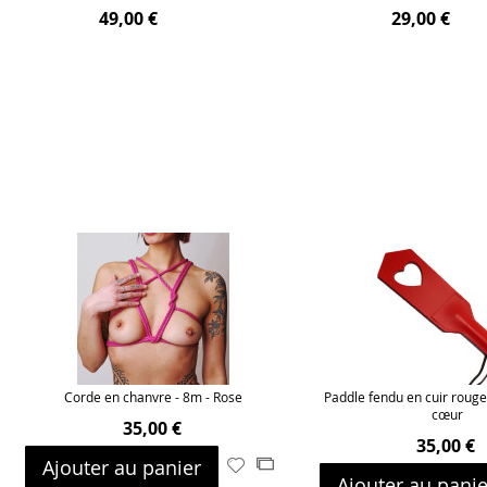
49,00 €
29,00 €
Corde en chanvre - 8m - Rose
Paddle fendu en cuir rouge
cœur
35,00 €
35,00 €
Ajouter au panier
Ajouter
Ajouter
Ajouter au panie
à
au