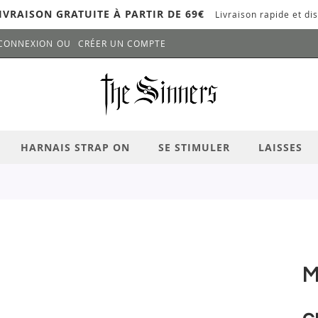
IVRAISON GRATUITE À PARTIR DE 69€
Livraison rapide et dis
CONNEXION
CRÉER UN COMPTE
LANCER LA RECHERCHE
# APPUYEZ SUR LA TOUCHE "ENTRER" PO
HARNAIS STRAP ON
SE STIMULER
LAISSES
M
c