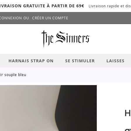
IVRAISON GRATUITE À PARTIR DE 69€
Livraison rapide et dis
CONNEXION
CRÉER UN COMPTE
LANCER LA RECHERCHE
# APPUYEZ SUR LA TOUCHE "ENTRER" PO
HARNAIS STRAP ON
SE STIMULER
LAISSES
ir souple bleu
H
a