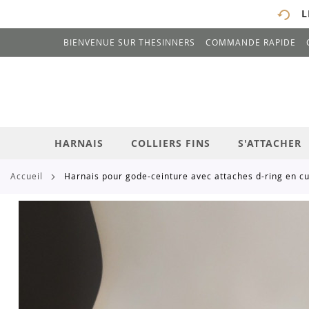
L
BIENVENUE SUR THESINNERS
COMMANDE RAPIDE
# ENTREZ AU MOINS 3 CARACTÈRES POUR 
ALLEZ
AU
CONTENU
HARNAIS
COLLIERS FINS
S'ATTACHER
accueil
harnais pour gode-ceinture avec attaches d-ring en cu
Skip
to
the
end
of
the
images
gallery