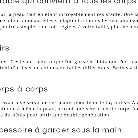
table qui convient à tous les corps
r la peau tout en étant incroyablement résistante. Une la
ce à leur anneau, elles s'adaptent à toutes les morphologi
on très simple. Une fois réglées à votre taille, plus besoi
irs
er. C'est sous celui-ci que l'on glisse le dildo que l'on so
tent d'utiliser des dildos de tailles différentes. Faciles 
orps-à-corps
voir à se servir de ses mains pour tenir le toy utilisé. A v
aintenue à même la peau, offrant une sensation de corps-à-
s du pénis pour offrir une double pénétration.
cessoire à garder sous la main