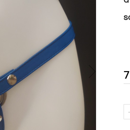
s
7
-