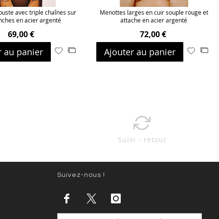
uste avec triple chaînes sur
Menottes larges en cuir souple rouge et
nches en acier argenté
attache en acier argenté
69,00 €
72,00 €
r au panier
Ajouter au panier
Ajouter
Ajouter
Ajouter
Ajo
à
au
à
au
ma
comparateur
ma
com
liste
liste
d’envie
d’envie
Suivi - retour
Suivez-nous !