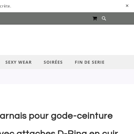
crète.
MON PANIER
UR LANCER LA RECHERCHE
SEXY WEAR
SOIRÉES
FIN DE SERIE
arnais pour gode-ceinture
vec attaches D-Ring en cuir