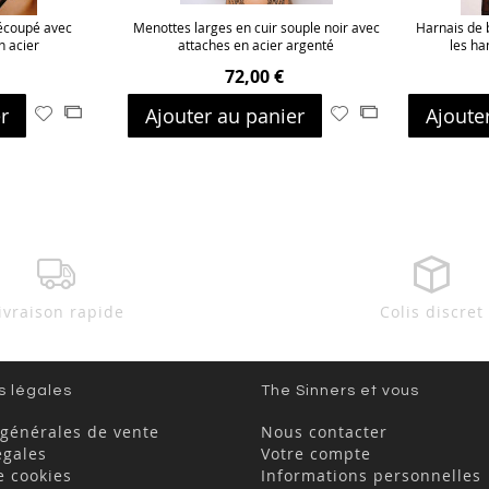
découpé avec
Menottes larges en cuir souple noir avec
Harnais de b
n acier
attaches en acier argenté
les ha
72,00 €
r
Ajouter au panier
Ajoute
Ajouter
Ajouter
Ajouter
Ajouter
à
au
à
au
ma
comparateur
ma
comparateur
liste
liste
d’envie
d’envie
ivraison rapide
Colis discret
s légales
The Sinners et vous
 générales de vente
Nous contacter
égales
Votre compte
e cookies
Informations personnelles