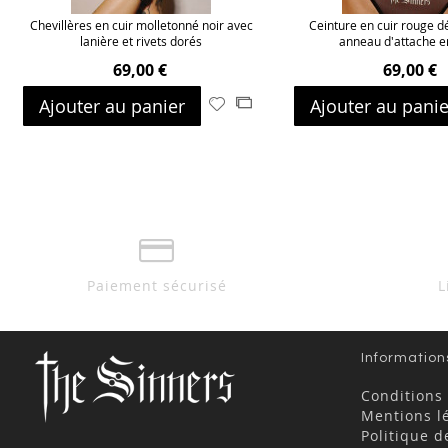
Chevillères en cuir molletonné noir avec
Ceinture en cuir rouge 
lanière et rivets dorés
anneau d'attache e
69,00 €
69,00 €
Ajouter au panier
Ajouter au panie
Ajouter
Ajouter
à
au
ma
comparateur
liste
d’envie
Paiement sécurisé
L
Information
Conditions
Mentions l
Politique d