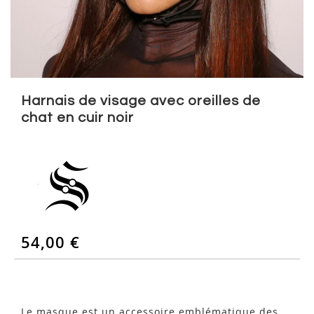
Skip
to
Harnais de visage avec oreilles de
the
chat en cuir noir
beginning
of
the
images
gallery
54,00 €
Le masque est un accessoire emblématique des