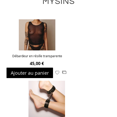
MYSINS
Débardeur en résille transparente
45,00 €
Ajouter au panier
Ajouter
Ajouter
à
au
ma
comparateur
liste
d’envie