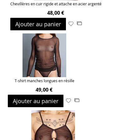
Chevillères en cuir rigide et attache en acier argenté
48,00 €
Ajouter au panier
Ajouter
Ajouter
à
au
ma
comparateur
liste
d’envie
T-shirt manches longues en résille
49,00 €
Ajouter au panier
Ajouter
Ajouter
à
au
ma
comparateur
liste
d’envie