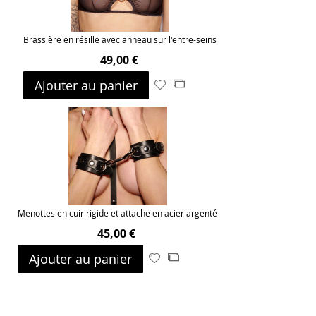
Brassière en résille avec anneau sur l'entre-seins
49,00 €
Ajouter au panier
Ajouter
Ajouter
à
au
ma
comparateur
liste
d’envie
Menottes en cuir rigide et attache en acier argenté
45,00 €
Ajouter au panier
Ajouter
Ajouter
à
au
ma
comparateur
liste