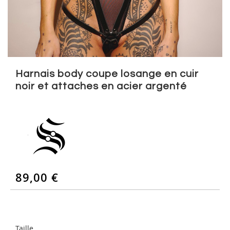
Skip
to
Harnais body coupe losange en cuir
the
noir et attaches en acier argenté
beginning
of
the
images
gallery
89,00 €
Taille