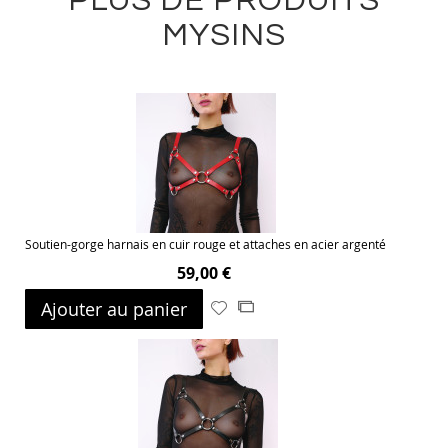
PLUS DE PRODUITS
MYSINS
Soutien-gorge harnais en cuir rouge et attaches en acier argenté
59,00 €
Ajouter au panier
Ajouter
Ajouter
à
au
ma
comparateur
liste
d’envie