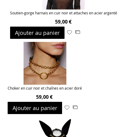
Soutien-gorge harnais en cuir noir et attaches en acier argenté
59,00 €
Ajouter au panier
Ajouter
Ajouter
à
au
ma
comparateur
liste
d’envie
Choker en cuir noir et chaînes en acier doré
59,00 €
Ajouter au panier
Ajouter
Ajouter
à
au
ma
comparateur
liste
d’envie