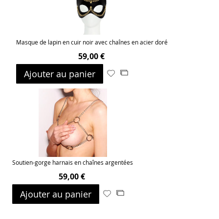
Masque de lapin en cuir noir avec chaînes en acier doré
59,00 €
Ajouter au panier
Ajouter
Ajouter
à
au
ma
comparateur
liste
d’envie
Soutien-gorge harnais en chaînes argentées
59,00 €
Ajouter au panier
Ajouter
Ajouter
à
au
ma
comparateur