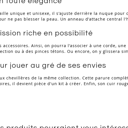
en toute élégance
ille unique et unisexe, il s'ajuste derrière la nuque pour c
our ne pas blesser la peau. Un anneau d'attache central l'h
ssion riche en possibilité
es accessoires. Ainsi, on pourra l'associer à une corde, une 
ection ou à des pinces tétons. Ou encore, on y glissera si
ur jouer au gré de ses envies
ux chevillères de la même collection. Cette parure complèt
s, il devient pièce d'un kit à créer. Enfin, son cuir rouge 
s produits pourraient vous intéres