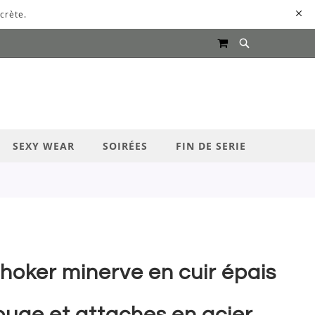
crète.
MON PANIER
UR LANCER LA RECHERCHE
SEXY WEAR
SOIRÉES
FIN DE SERIE
hoker minerve en cuir épais
ouge et attaches en acier