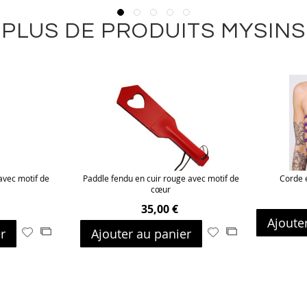
PLUS DE PRODUITS MYSINS
 avec motif de
Paddle fendu en cuir rouge avec motif de
Corde e
cœur
35,00 €
Ajoute
r
Ajouter au panier
Ajouter
Ajouter
Ajouter
Ajouter
à
au
à
au
ma
comparateur
ma
comparateur
liste
liste
d’envie
d’envie