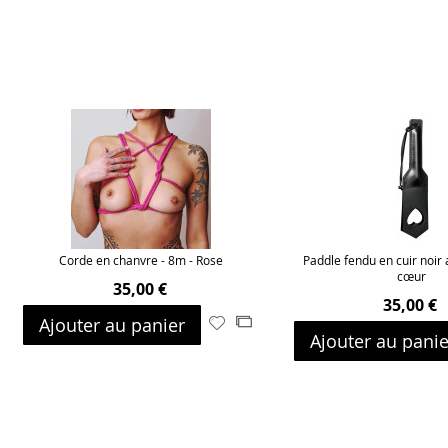
Corde en chanvre - 8m - Rose
Paddle fendu en cuir noir
cœur
35,00 €
35,00 €
Ajouter au panier
Ajouter
Ajouter
Ajouter au panie
à
au
ma
comparateur
liste
d’envie