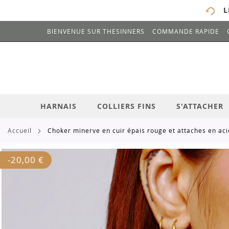
L
BIENVENUE SUR THESINNERS
COMMANDE RAPIDE
# ENTREZ AU MOINS 3 CARACTÈRES POUR 
ALLEZ
AU
CONTENU
HARNAIS
COLLIERS FINS
S'ATTACHER
accueil
choker minerve en cuir épais rouge et attaches en ac
Skip
-
20,00 €
to
the
end
of
the
images
gallery