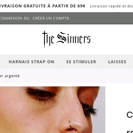
IVRAISON GRATUITE À PARTIR DE 69€
Livraison rapide et dis
CONNEXION
CRÉER UN COMPTE
LANCER LA RECHERCHE
# APPUYEZ SUR LA TOUCHE "ENTRER" PO
HARNAIS STRAP ON
SE STIMULER
LAISSES
ier argenté
C
r