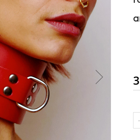
a
3
-