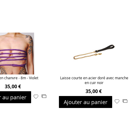
n chanvre - 8m - Violet
Laisse courte en acier doré avec manche
en cuir noir
35,00 €
35,00 €
r au panier
Ajouter
Ajouter
Ajouter au panier
Ajouter
Ajo
à
au
à
au
ma
comparateur
ma
com
liste
liste
d’envie
d’envie