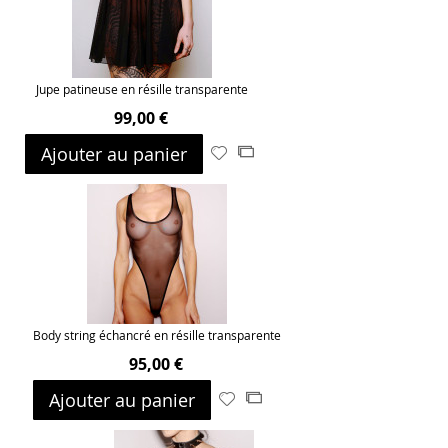
Jupe patineuse en résille transparente
99,00 €
Ajouter au panier
Ajouter
Ajouter
à
au
ma
comparateur
liste
d’envie
Body string échancré en résille transparente
95,00 €
Ajouter au panier
Ajouter
Ajouter
à
au
ma
comparateur