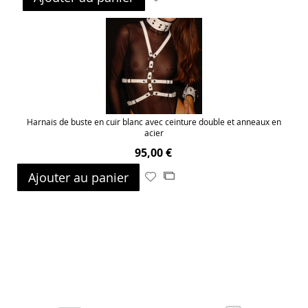
à
au
ma
comparateur
liste
d’envie
Harnais de buste en cuir blanc avec ceinture double et anneaux en
acier
95,00 €
Ajouter au panier
Ajouter
Ajouter
à
au
ma
comparateur
liste
d’envie