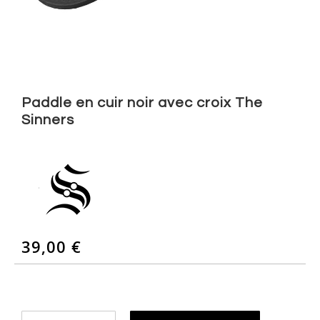
Skip
to
Paddle en cuir noir avec croix The
the
Sinners
beginning
of
the
images
gallery
39,00 €