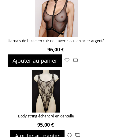
liste
d’envie
Harnais de buste en cuir noir avec clous en acier argenté
96,00 €
Ajouter au panier
Ajouter
Ajouter
à
au
ma
comparateur
liste
d’envie
Body string échancré en dentelle
95,00 €
Ajouter au panier
Ajouter
Ajouter