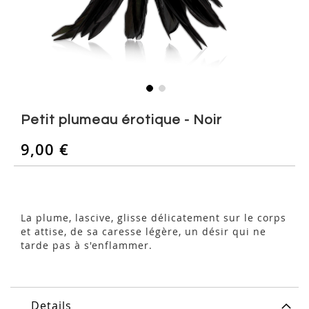
Skip
to
Petit plumeau érotique - Noir
the
beginning
9,00 €
of
the
images
gallery
La plume, lascive, glisse délicatement sur le corps
et attise, de sa caresse légère, un désir qui ne
tarde pas à s'enflammer.
Details