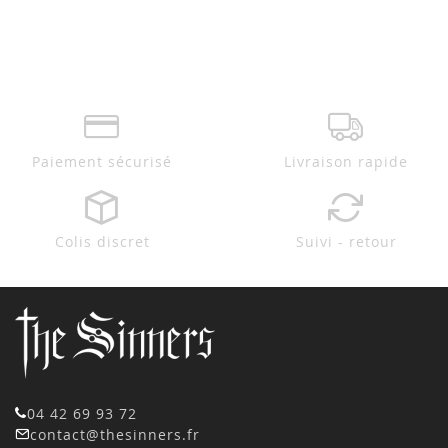
Paiement sécurisé
Livraison rapide
Colis discret
Suivi - retour
04 42 69 93 72
contact@thesinners.fr