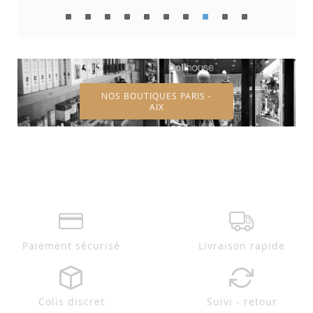
NOS BOUTIQUES PARIS -
AIX
Paiement sécurisé
Livraison rapide
Colis discret
Suivi - retour