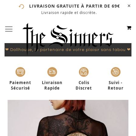
LIVRAISON GRATUITE À PARTIR DE 69€
Livraison rapide et discrète.
# ENTREZ AU MOINS 3 CARACTÈRES POUR LANCER LA
RECHERCHE
# APPUYEZ SUR LA TOUCHE "ENTRER" POUR LANCER
M
BASCULER LA NAVIGATION
ALLEZ
LA RECHERCHE
AU
CONTE
❤ Dollhouse, le partenaire de votre plaisir sans tabou ❤
Paiement
Livraison
Colis
Suivi -
Sécurisé
Rapide
Discret
Retour