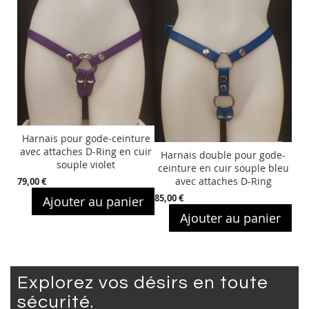
Harnais pour gode-ceinture
ndé
Ha
avec attaches D-Ring en cuir
Harnais double pour gode-
ave
souple violet
ceinture en cuir souple bleu
avec attaches D-Ring
79,00 €
79,0
er
85,00 €
Ajouter au panier
Ajouter au panier
Explorez vos désirs en toute
sécurité.