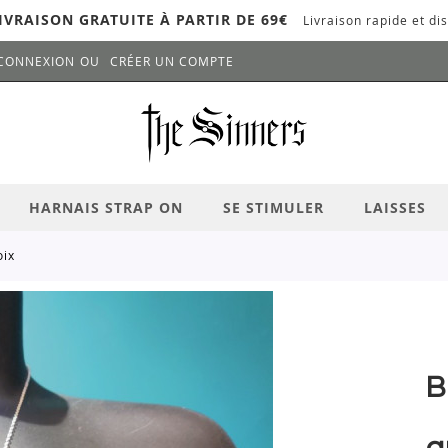
IVRAISON GRATUITE À PARTIR DE 69€
Livraison rapide et dis
CONNEXION
CRÉER UN COMPTE
LANCER LA RECHERCHE
# APPUYEZ SUR LA TOUCHE "ENTRER" PO
HARNAIS STRAP ON
SE STIMULER
LAISSES
oix
B
a