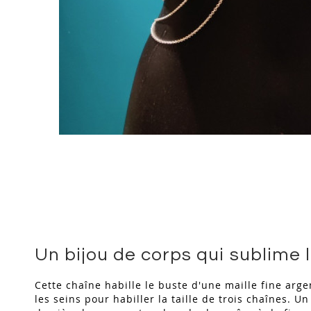
Skip
to
the
beginning
of
the
images
gallery
Un bijou de corps qui sublime 
Cette chaîne habille le buste d'une maille fine arge
les seins pour habiller la taille de trois chaînes. U