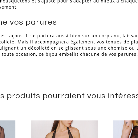
 mousquetons et s'ajuste pour s'adapter au mieux à chaque
uvement.
me vos parures
les façons. Il se portera aussi bien sur un corps nu, laiss
olleté. Mais il accompagnera également vos tenues de pla
soulignant un décolleté en se glissant sous une chemise ou 
n toute occasion, ce bijou embellit chacune de vos parures
s produits pourraient vous intéres