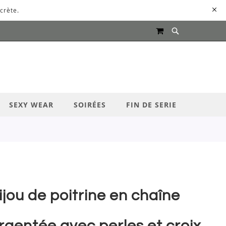
crète.
MON PANIER
UR LANCER LA RECHERCHE
SEXY WEAR
SOIRÉES
FIN DE SERIE
ijou de poitrine en chaîne
rgentée avec perles et croix