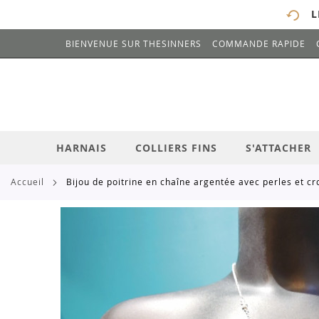
L
BIENVENUE SUR THESINNERS
COMMANDE RAPIDE
# ENTREZ AU MOINS 3 CARACTÈRES POUR 
ALLEZ
AU
CONTENU
HARNAIS
COLLIERS FINS
S'ATTACHER
accueil
bijou de poitrine en chaîne argentée avec perles et cr
Skip
to
the
end
of
the
images
gallery