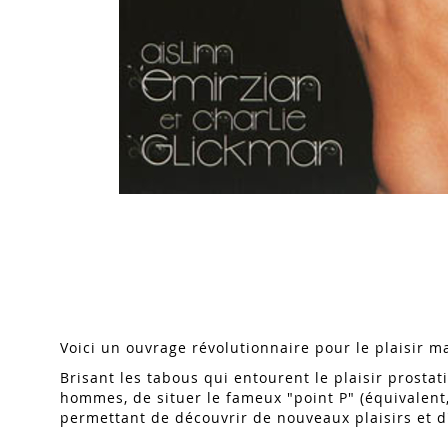
Skip
to
the
beginning
of
the
images
Voici un ouvrage révolutionnaire pour le plaisir m
gallery
Brisant les tabous qui entourent le plaisir prostat
hommes, de situer le fameux "point P" (équivalent
permettant de découvrir de nouveaux plaisirs et d