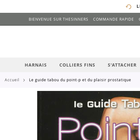
L
BIENVENUE SUR THESINNERS
COMMANDE RAPIDE
# ENTREZ AU MOINS 3 CARACTÈRES POUR 
ALLEZ
AU
CONTENU
HARNAIS
COLLIERS FINS
S'ATTACHER
accueil
le guide tabou du point-p et du plaisir prostatique
Skip
to
the
end
of
the
images
gallery