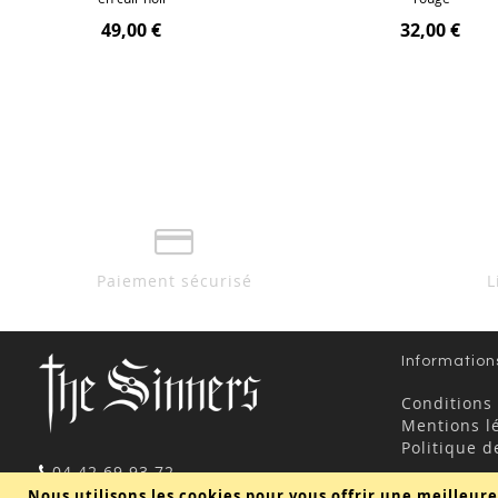
49,00 €
32,00 €
Paiement sécurisé
L
Information
Conditions
Mentions l
Politique d
04 42 69 93 72
contact@thesinners.fr
Nous utilisons les cookies pour vous offrir une meilleure