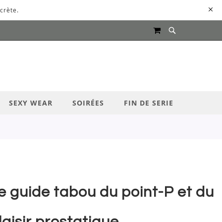
crète.
MON PANIER
UR LANCER LA RECHERCHE
SEXY WEAR
SOIRÉES
FIN DE SERIE
e guide tabou du point-P et du
laisir prostatique