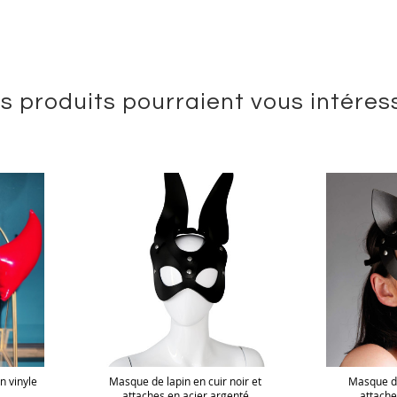
s produits pourraient vous intéres
n vinyle
Masque de lapin en cuir noir et
Masque de
attaches en acier argenté
attache