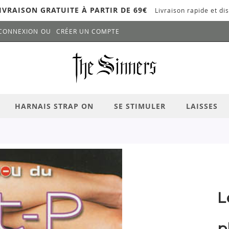
IVRAISON GRATUITE À PARTIR DE 69€
Livraison rapide et dis
CONNEXION
CRÉER UN COMPTE
LANCER LA RECHERCHE
# APPUYEZ SUR LA TOUCHE "ENTRER" PO
HARNAIS STRAP ON
SE STIMULER
LAISSES
L
p