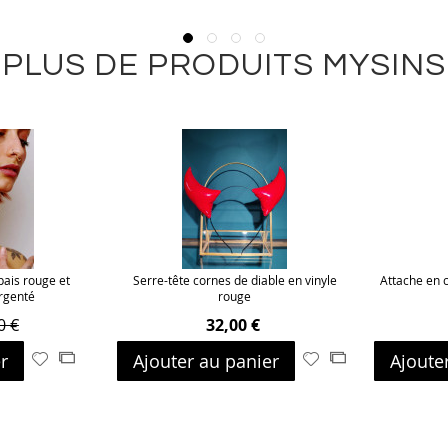
PLUS DE PRODUITS MYSINS
pais rouge et
Serre-tête cornes de diable en vinyle
Attache en 
argenté
rouge
0 €
32,00 €
r
Ajouter au panier
Ajoute
Ajouter
Ajouter
Ajouter
Ajouter
à
au
à
au
ma
comparateur
ma
comparateur
liste
liste
d’envie
d’envie