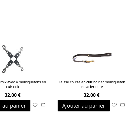
croix avec 4 mousquetons en
Laisse courte en cuir noir et mousqueton
cuir noir
en acier doré
32,00 €
32,00 €
r au panier
Ajouter au panier
Ajouter
Ajouter
Ajouter
Ajo
à
au
à
au
ma
comparateur
ma
com
liste
liste
d’envie
d’envie