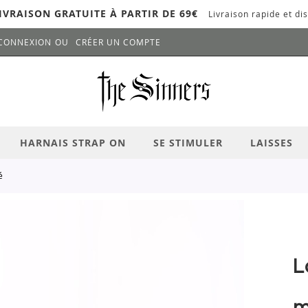
IVRAISON GRATUITE À PARTIR DE 69€
Livraison rapide et dis
CONNEXION
CRÉER UN COMPTE
LANCER LA RECHERCHE
# APPUYEZ SUR LA TOUCHE "ENTRER" PO
HARNAIS STRAP ON
SE STIMULER
LAISSES
é
L
m