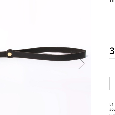
3
-
La
so
co