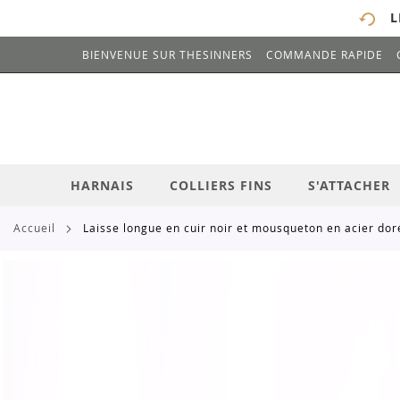
L
BIENVENUE SUR THESINNERS
COMMANDE RAPIDE
# ENTREZ AU MOINS 3 CARACTÈRES POUR 
ALLEZ
AU
CONTENU
HARNAIS
COLLIERS FINS
S'ATTACHER
accueil
laisse longue en cuir noir et mousqueton en acier dor
Skip
to
the
end
of
the
images
gallery