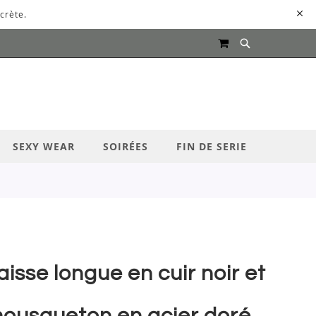
crète.
MON PANIER
UR LANCER LA RECHERCHE
SEXY WEAR
SOIRÉES
FIN DE SERIE
aisse longue en cuir noir et
ousqueton en acier doré