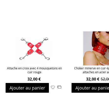
Attache en croix avec 4 mousquetons en
Choker minerve en cuir é
cuir rouge
attaches en acier 
32,00 €
32,00 €
52,0
Ajouter au panier
Ajouter au panie
Ajouter
Ajouter
à
au
ma
comparateur
liste
d’envie