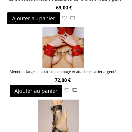
69,00 €
Ajouter au panier
Ajouter
Ajouter
à
au
ma
comparateur
liste
d’envie
Menottes larges en cuir souple rouge et attache en acier argenté
72,00 €
Ajouter au panier
Ajouter
Ajouter
à
au
ma
comparateur
liste
d’envie