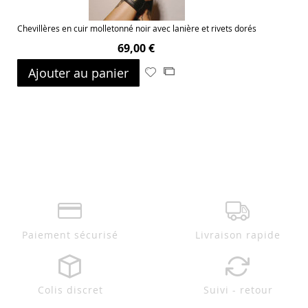
Chevillères en cuir molletonné noir avec lanière et rivets dorés
69,00 €
Ajouter au panier
Ajouter
Ajouter
à
au
ma
comparateur
liste
d’envie
Paiement sécurisé
Livraison rapide
Colis discret
Suivi - retour