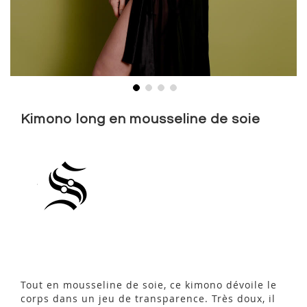
Skip
to
Kimono long en mousseline de soie
the
beginning
of
the
images
gallery
Tout en mousseline de soie, ce kimono dévoile le
corps dans un jeu de transparence. Très doux, il