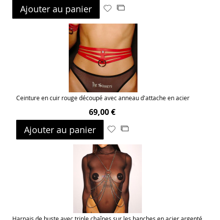
Ajouter au panier
Ajouter
Ajouter
à
au
ma
comparateur
liste
d’envie
Ceinture en cuir rouge découpé avec anneau d'attache en acier
69,00 €
Ajouter au panier
Ajouter
Ajouter
à
au
ma
comparateur
liste
d’envie
Harnais de buste avec triple chaînes sur les hanches en acier argenté