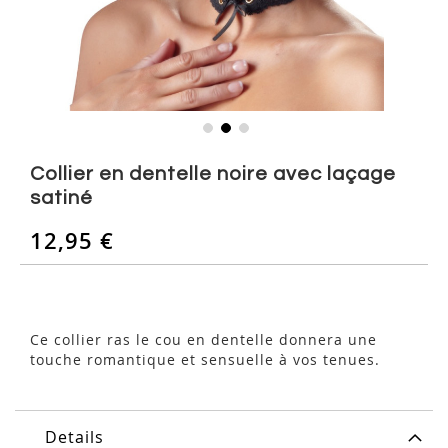
Skip
to
Collier en dentelle noire avec laçage
the
satiné
beginning
of
12,95 €
the
images
gallery
Ce collier ras le cou en dentelle donnera une
touche romantique et sensuelle à vos tenues.
Details