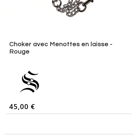
Skip
to
Choker avec Menottes en laisse -
the
Rouge
beginning
of
the
images
gallery
45,00 €