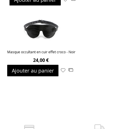
à
au
ma
comparateur
liste
d’envie
Masque occultant en cuir effet croco - Noir
24,00 €
Ajouter au panier
Ajouter
Ajouter
à
au
ma
comparateur
liste
d’envie