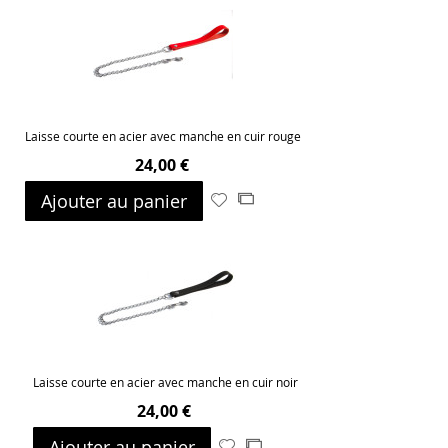
liste
d’envie
Laisse courte en acier avec manche en cuir rouge
24,00 €
Ajouter au panier
Ajouter
Ajouter
à
au
ma
comparateur
liste
d’envie
Laisse courte en acier avec manche en cuir noir
24,00 €
Ajouter au panier
Ajouter
Ajouter