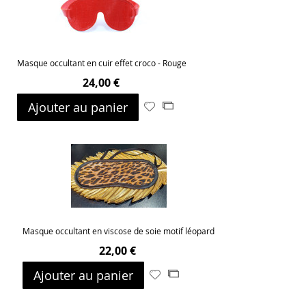
Masque occultant en cuir effet croco - Rouge
24,00 €
Ajouter au panier
Ajouter
Ajouter
à
au
ma
comparateur
liste
d’envie
Masque occultant en viscose de soie motif léopard
22,00 €
Ajouter au panier
Ajouter
Ajouter
à
au
ma
comparateur