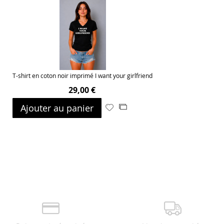
ma
comparateur
liste
d’envie
T-shirt en coton noir imprimé I want your girlfriend
29,00 €
Ajouter au panier
Ajouter
Ajouter
à
au
ma
comparateur
liste
d’envie