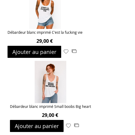
d’envie
Débardeur blanc imprimé C'est la fucking vie
29,00 €
Ajouter au panier
Ajouter
Ajouter
à
au
ma
comparateur
liste
d’envie
Débardeur blanc imprimé Small boobs Big heart
29,00 €
Ajouter au panier
Ajouter
Ajouter
à
au