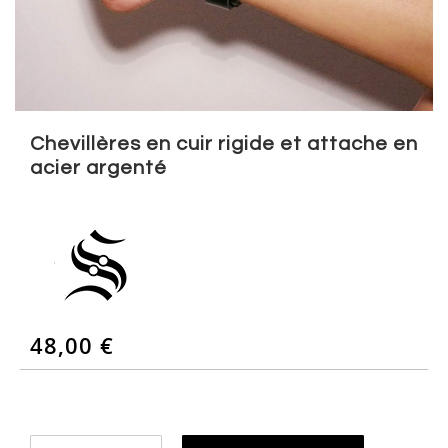
Skip
to
Chevillères en cuir rigide et attache en
the
acier argenté
beginning
of
the
images
gallery
48,00 €