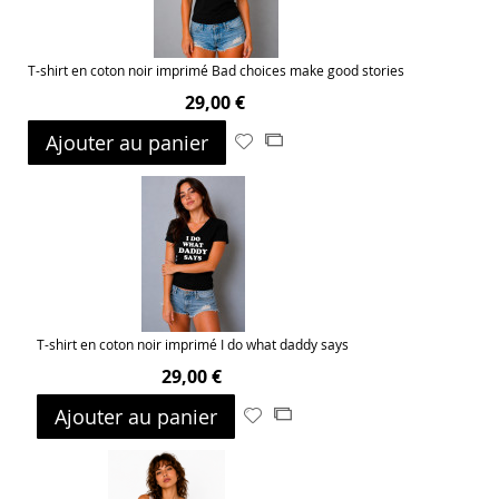
T-shirt en coton noir imprimé Bad choices make good stories
29,00 €
Ajouter au panier
Ajouter
Ajouter
à
au
ma
comparateur
liste
d’envie
T-shirt en coton noir imprimé I do what daddy says
29,00 €
Ajouter au panier
Ajouter
Ajouter
à
au
ma
comparateur
liste