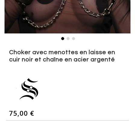
Skip
to
Choker avec menottes en laisse en
the
cuir noir et chaîne en acier argenté
beginning
of
the
images
gallery
75,00 €