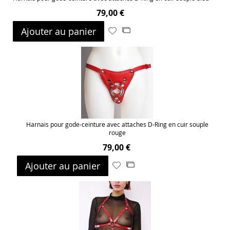
79,00 €
Ajouter au panier
Ajouter
Ajouter
à
au
ma
comparateur
liste
d’envie
Harnais pour gode-ceinture avec attaches D-Ring en cuir souple
rouge
79,00 €
Ajouter au panier
Ajouter
Ajouter
à
au
ma
comparateur
liste
d’envie