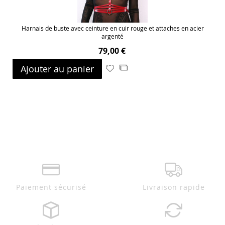
Harnais de buste avec ceinture en cuir rouge et attaches en acier
argenté
79,00 €
Ajouter au panier
Ajouter
Ajouter
à
au
ma
comparateur
liste
d’envie
Paiement sécurisé
Livraison rapide