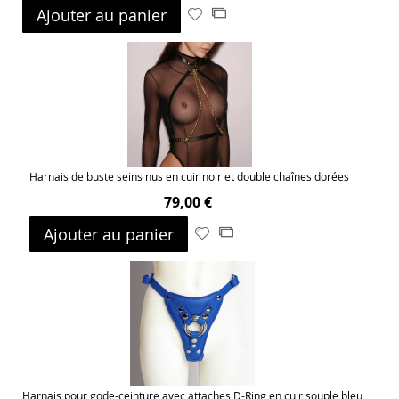
Ajouter au panier
Ajouter
Ajouter
à
au
ma
comparateur
liste
d’envie
Harnais de buste seins nus en cuir noir et double chaînes dorées
79,00 €
Ajouter au panier
Ajouter
Ajouter
à
au
ma
comparateur
liste
d’envie
Harnais pour gode-ceinture avec attaches D-Ring en cuir souple bleu