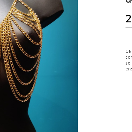
2
Ce
co
se
en