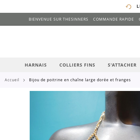
L
BIENVENUE SUR THESINNERS
COMMANDE RAPIDE
# ENTREZ AU MOINS 3 CARACTÈRES POUR 
ALLEZ
AU
CONTENU
HARNAIS
COLLIERS FINS
S'ATTACHER
accueil
bijou de poitrine en chaîne large dorée et franges
Skip
to
the
end
of
the
images
gallery