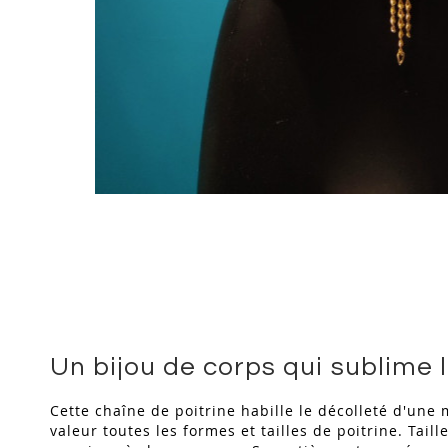
Skip
to
the
beginning
of
the
images
gallery
Un bijou de corps qui sublime 
Cette chaîne de poitrine habille le décolleté d'une
valeur toutes les formes et tailles de poitrine. Tai