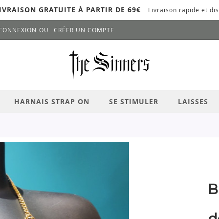
IVRAISON GRATUITE À PARTIR DE 69€
Livraison rapide et dis
CONNEXION
CRÉER UN COMPTE
LANCER LA RECHERCHE
# APPUYEZ SUR LA TOUCHE "ENTRER" PO
HARNAIS STRAP ON
SE STIMULER
LAISSES
B
d