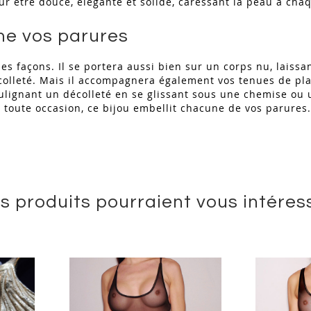
ur être douce, élégante et solide, caressant la peau à c
me vos parures
les façons. Il se portera aussi bien sur un corps nu, laiss
olleté. Mais il accompagnera également vos tenues de pla
soulignant un décolleté en se glissant sous une chemise ou 
n toute occasion, ce bijou embellit chacune de vos parures
s produits pourraient vous intéres