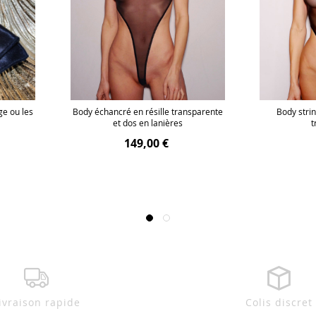
ge ou les
Body échancré en résille transparente
Body strin
et dos en lanières
t
149,00 €
ivraison rapide
Colis discret