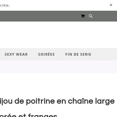
crète.
MON PANIER
UR LANCER LA RECHERCHE
SEXY WEAR
SOIRÉES
FIN DE SERIE
ijou de poitrine en chaîne large
orée et franges