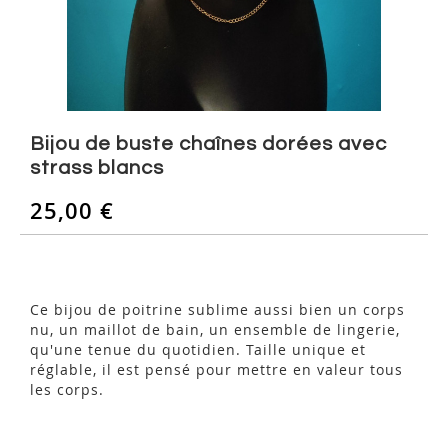
Skip
to
Bijou de buste chaînes dorées avec
the
strass blancs
beginning
of
25,00 €
the
images
gallery
Ce bijou de poitrine sublime aussi bien un corps
nu, un maillot de bain, un ensemble de lingerie,
qu'une tenue du quotidien. Taille unique et
réglable, il est pensé pour mettre en valeur tous
les corps.